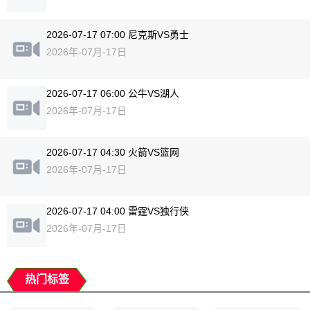
2026-07-17 07:00 尼克斯VS勇士
2026年-07月-17日
2026-07-17 06:00 公牛VS湖人
2026年-07月-17日
2026-07-17 04:30 火箭VS篮网
2026年-07月-17日
2026-07-17 04:00 雷霆VS独行侠
2026年-07月-17日
热门标签