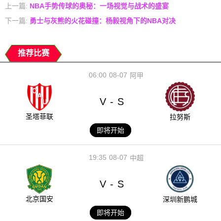
上一篇:
NBA手势传球的奥秘：一场视觉与战术的盛宴
下一篇:
勇士与灰熊的火花碰撞：杨毅视角下的NBA对决
推荐比赛
06:00
08-07
阿甲
V
S
-
圣塔菲联
拉努斯
即将开始
19:35
08-07
中超
V
S
-
北京国安
深圳新鹏城
即将开始