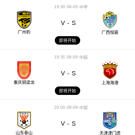
19:30
08-09
中甲
V
S
-
广州豹
广西恒宸
即将开始
19:35
08-09
中超
V
S
-
重庆铜梁龙
上海海港
即将开始
20:00
08-09
中超
V
S
-
山东泰山
天津津门虎