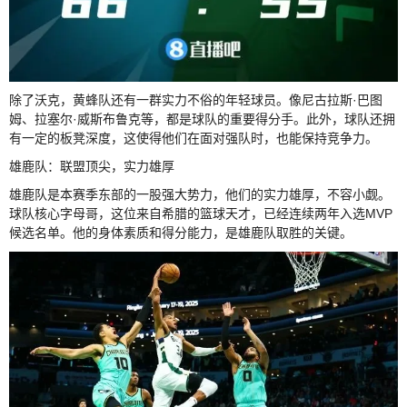
除了沃克，黄蜂队还有一群实力不俗的年轻球员。像尼古拉斯·巴图
姆、拉塞尔·威斯布鲁克等，都是球队的重要得分手。此外，球队还拥
有一定的板凳深度，这使得他们在面对强队时，也能保持竞争力。
雄鹿队：联盟顶尖，实力雄厚
雄鹿队是本赛季东部的一股强大势力，他们的实力雄厚，不容小觑。
球队核心字母哥，这位来自希腊的篮球天才，已经连续两年入选MVP
候选名单。他的身体素质和得分能力，是雄鹿队取胜的关键。