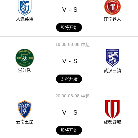
V
S
-
大连英博
辽宁铁人
即将开始
19:35
08-08
中超
V
S
-
浙江队
武汉三镇
即将开始
20:00
08-08
中超
V
S
-
云南玉昆
成都蓉城
即将开始