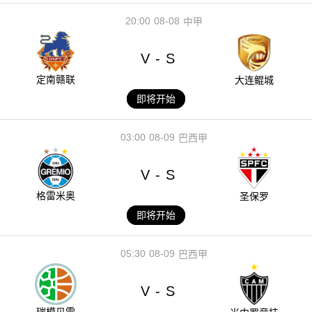
20:00
08-08
中甲
V
S
-
定南赣联
大连鲲城
即将开始
03:00
08-09
巴西甲
V
S
-
格雷米奥
圣保罗
即将开始
05:30
08-09
巴西甲
V
S
-