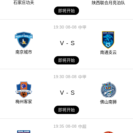
石家庄功夫
陕西联合月亮泊队
即将开始
19:30
08-08
中甲
V
S
-
南京城市
南通支云
即将开始
19:30
08-08
中甲
V
S
-
梅州客家
佛山南狮
即将开始
19:35
08-08
中超