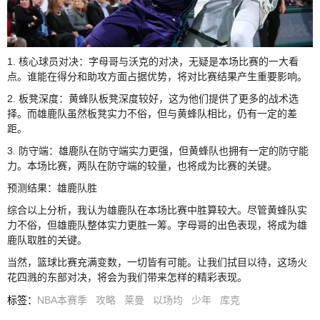
1. 核心球员对决：字母哥与沃克的对决，无疑是本场比赛的一大看
点。谁能在得分和助攻方面占据优势，将对比赛结果产生重要影响。
2. 板凳深度：黄蜂队板凳深度较好，这为他们提供了更多的战术选
择。而雄鹿队虽然板凳实力不俗，但与黄蜂队相比，仍有一定的差
距。
3. 防守端：雄鹿队在防守端实力更强，但黄蜂队也拥有一定的防守能
力。本场比赛，两队在防守端的较量，也将成为比赛的关键。
预测结果：雄鹿队胜
综合以上分析，我认为雄鹿队在本场比赛中胜算较大。尽管黄蜂队实
力不俗，但雄鹿队整体实力更胜一筹。字母哥的出色表现，将成为雄
鹿队取胜的关键。
当然，篮球比赛充满变数，一切皆有可能。让我们拭目以待，这场火
花四溅的东部对决，将会为我们带来怎样的精彩表现。
标签
：
NBA本赛季
攻略
莱曼
以场均
少年
库克