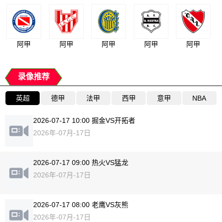
阿甲
阿甲
阿甲
阿甲
阿甲
录像推荐
英超
德甲
法甲
西甲
意甲
NBA
2026-07-17 10:00 掘金VS开拓者
2026年-07月-17日
2026-07-17 09:00 热火VS猛龙
2026年-07月-17日
2026-07-17 08:00 老鹰VS灰熊
2026年-07月-17日