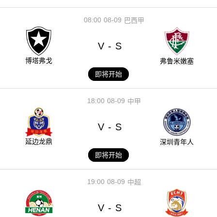
08:00
08-09
巴西甲
V
S
-
博塔弗戈
弗鲁米嫩塞
即将开始
18:00
08-09
中甲
V
S
-
延边龙鼎
深圳青年人
即将开始
19:00
08-09
中超
V
S
-