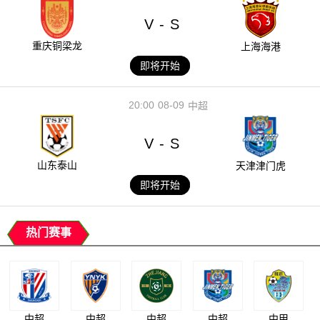
V
S
-
重庆铜梁龙
上海海港
即将开始
20:00
08-09
中超
V
S
-
山东泰山
天津津门虎
即将开始
热门赛事
中超
中超
中超
中超
中甲