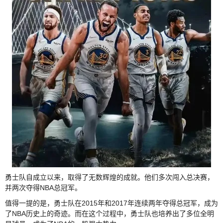
勇士队自成立以来，取得了无数辉煌的成就。他们多次闯入总决赛，
并两次夺得NBA总冠军。
值得一提的是，勇士队在2015年和2017年连续两年夺得总冠军，成为
了NBA历史上的奇迹。而在这个过程中，勇士队也培养出了多位全明