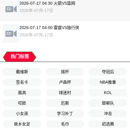
2026-07-17 04:30 火箭VS篮网
2026年-07月-17日
2026-07-17 04:00 雷霆VS独行侠
2026年-07月-17日
热门标签
戴维斯
摇杆
夺冠后
签名卡
卢森杯
NBA推重
面具
球迷村
KOL
哎欧
厄斯
邯郸队
小女孩
学习补丁
冲击
故乡女足
毛巾
初选赛