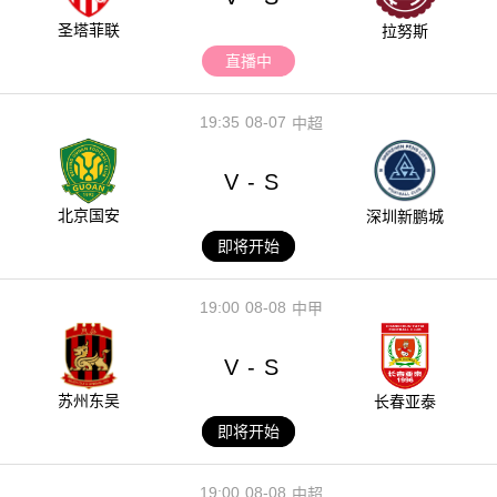
圣塔菲联
拉努斯
直播中
19:35
08-07
中超
V
S
-
北京国安
深圳新鹏城
即将开始
19:00
08-08
中甲
V
S
-
苏州东吴
长春亚泰
即将开始
19:00
08-08
中超