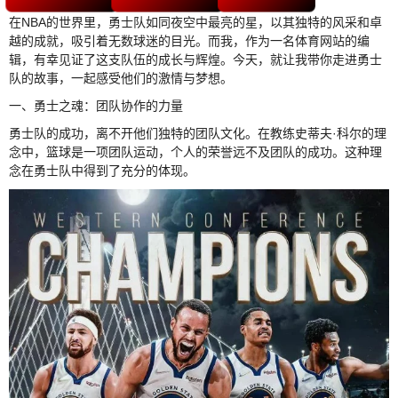
在NBA的世界里，勇士队如同夜空中最亮的星，以其独特的风采和卓
越的成就，吸引着无数球迷的目光。而我，作为一名体育网站的编
辑，有幸见证了这支队伍的成长与辉煌。今天，就让我带你走进勇士
队的故事，一起感受他们的激情与梦想。
一、勇士之魂：团队协作的力量
勇士队的成功，离不开他们独特的团队文化。在教练史蒂夫·科尔的理
念中，篮球是一项团队运动，个人的荣誉远不及团队的成功。这种理
念在勇士队中得到了充分的体现。