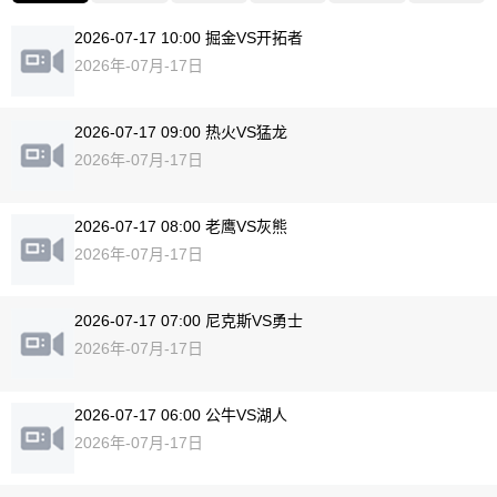
2026-07-17 10:00 掘金VS开拓者
2026年-07月-17日
2026-07-17 09:00 热火VS猛龙
2026年-07月-17日
2026-07-17 08:00 老鹰VS灰熊
2026年-07月-17日
2026-07-17 07:00 尼克斯VS勇士
2026年-07月-17日
2026-07-17 06:00 公牛VS湖人
2026年-07月-17日