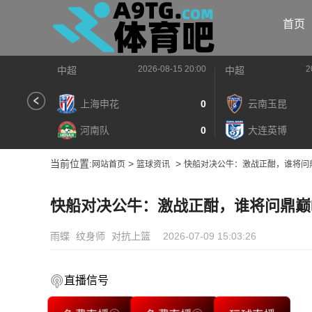
首页
2026-08-15 20:00
2
中超
中超
上海申花
0
云南玉昆
河南队
0
大连英博
当前位置:
>
>
网站首页
篮球资讯
快船对决公牛：激战正酣，谁将问
快船对决公牛：激战正酣，谁将问鼎巅
雨蝶
纹身师
对抗上篮
2026-07-09 15:03:26
直播信号