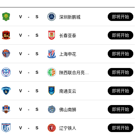
V
-
S
即将开始
深圳新鹏城
V
-
S
即将开始
长春亚泰
V
-
S
即将开始
上海申花
V
-
S
即将开始
陕西联合月亮泊
队
V
-
S
即将开始
南通支云
V
-
S
即将开始
佛山南狮
V
-
S
即将开始
辽宁铁人