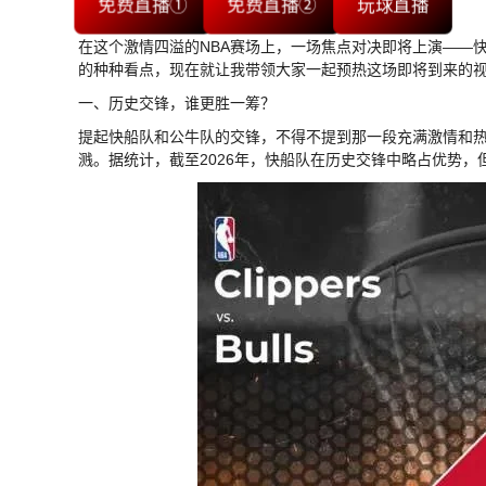
免费直播①
免费直播②
玩球直播
在这个激情四溢的NBA赛场上，一场焦点对决即将上演——
的种种看点，现在就让我带领大家一起预热这场即将到来的
一、历史交锋，谁更胜一筹？
提起快船队和公牛队的交锋，不得不提到那一段充满激情和
溅。据统计，截至2026年，快船队在历史交锋中略占优势