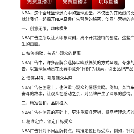
免费直播①
免费直播②
玩球直播
NBA，这个全球篮球迷心中的篮球殿堂，不仅因为其激烈的
就让我们一起揭开NBA奇趣广告背后的秘密，创意与营销的
一、创意无限，趣味横生
NBA广告之所以让人印象深刻，离不开其独特的创意。这些
生的画面。
1. 搞笑幽默，拉近与观众的距离
NBA广告中，许多品牌会选择以幽默搞笑的方式呈现，夸张
告，以篮球运动员在比赛中意外“摔倒”为线索，引出品牌产
2. 情感共鸣，引发观众共鸣
NBA广告在创意上，也注重与观众的情感共鸣。例如，某汽
奋斗的故事，让观众在感动之余，对品牌产生了深厚的感情
二、精准营销，品牌植入
NBA广告在创意的基础上，更注重精准营销，将品牌理念巧
1. 精准定位，锁定目标受众
NBA广告针对不同品牌特点，精准定位目标受众。例如，针