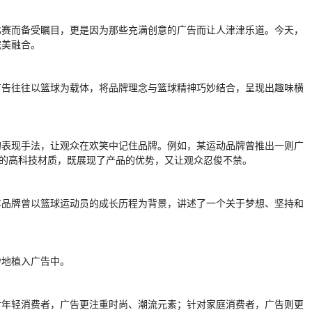
比赛而备受瞩目，更是因为那些充满创意的广告而让人津津乐道。今天，
完美融合。
广告往往以篮球为载体，将品牌理念与篮球精神巧妙结合，呈现出趣味横
的表现手法，让观众在欢笑中记住品牌。例如，某运动品牌曾推出一则广
品的高科技材质，既展现了产品的优势，又让观众忍俊不禁。
车品牌曾以篮球运动员的成长历程为背景，讲述了一个关于梦想、坚持和
。
妙地植入广告中。
对年轻消费者，广告更注重时尚、潮流元素；针对家庭消费者，广告则更