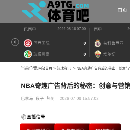
首页
2026-08-18 07:00
2
巴西甲
西甲
巴西国际
0
拉科鲁尼亚
瑞模贝雷
0
埃尔切
当前位置:
>
>
网站首页
篮球资讯
NBA奇趣广告背后的秘密：创意
NBA奇趣广告背后的秘密：创意与营
巴拿马
段子
热刺
2026-07-09 15:57:02
直播信号