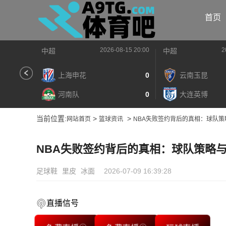
首页
2026-08-15 20:00
2
中超
中超
上海申花
0
云南玉昆
河南队
0
大连英博
当前位置:
>
>
网站首页
篮球资讯
NBA失败签约背后的真相：球队策
NBA失败签约背后的真相：球队策略
足球鞋
里皮
冰面
2026-07-09 16:39:28
直播信号