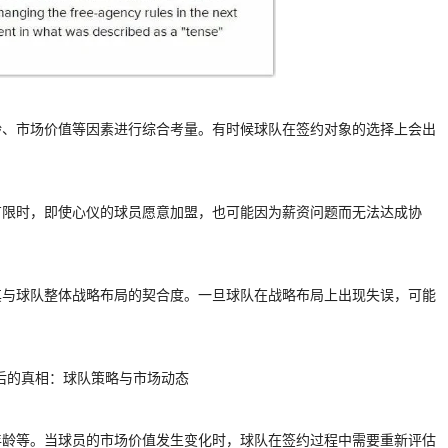
龄、市场价值等因素进行综合考量。有时候球队在签约对象的选择上会出
有限时，即使心仪的球员愿意加盟，也可能因为薪资问题而无法达成协
其与球队整体战略布局的契合度。一旦球队在战略布局上出现失误，可能
年龄等。当球员的市场价值发生变化时，球队在签约过程中需要重新评估