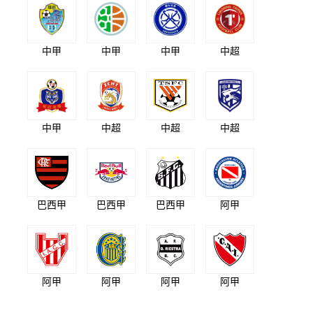
中甲
中甲
中甲
中超
中甲
中超
中超
中超
巴西甲
巴西甲
巴西甲
阿甲
阿甲
阿甲
阿甲
阿甲