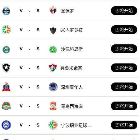
V
-
S
即将开始
圣保罗
V
-
S
即将开始
米内罗竞技
V
-
S
即将开始
沙佩科恩斯
V
-
S
即将开始
弗鲁米嫩塞
V
-
S
即将开始
深圳青年人
V
-
S
即将开始
青岛西海岸
V
-
S
即将开始
宁波职业足球俱
乐部