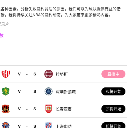
虑各种因素。分析失败签约背后的原因，我们可以为球队提供有益的借
辑，我将持续关注NBA的签约动态，为大家带来更多精彩内容。
纪录片
放
V
-
S
直播中
拉努斯
V
-
S
即将开始
深圳新鹏城
V
-
S
即将开始
长春亚泰
V
-
S
即将开始
上海申花