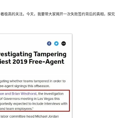
持着极高的关注。今天，我要带大家揭开一次失败签约背后的真相，探究