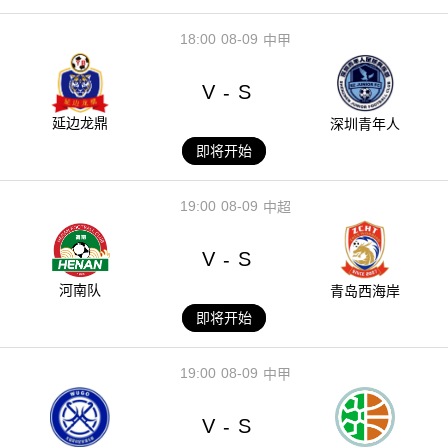
18:00
08-09
中甲
V
S
-
延边龙鼎
深圳青年人
即将开始
19:00
08-09
中超
V
S
-
河南队
青岛西海岸
即将开始
19:00
08-09
中甲
V
S
-