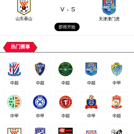
V
S
-
山东泰山
天津津门虎
即将开始
热门赛事
中超
中超
中超
中超
中甲
中甲
中甲
中超
中甲
中超