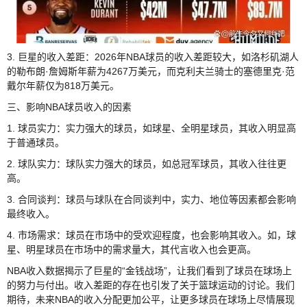
3. 巨星的收入差距：2026年NBA球员的收入差距较大，如洛杉矶湖人
的勒布朗·詹姆斯年薪为4267万美元，而克利夫兰骑士的塞德里克·范
戴尔年薪仅为818万美元。
三、影响NBA球员收入的因素
1. 球员实力：实力强大的球员，如球星、全明星球员，其收入明显高
于普通球员。
2. 球队实力：球队实力强大的球员，如总冠军球员，其收入往往更
高。
3. 合同谈判：球员与球队在合同谈判中，实力、地位等因素都会影响
最终收入。
4. 市场需求：球员在市场中的受欢迎程度，也会影响其收入。如，球
星、明星球员在市场中的需求量大，其代言收入也会更高。
NBA收入数据揭示了巨星的“金钱战场”，让我们看到了球员在球场上
的努力与付出。收入差距的存在也引发了关于篮球运动的讨论。我们
期待，未来NBA的收入分配更加公平，让更多球员在球场上尽情展现