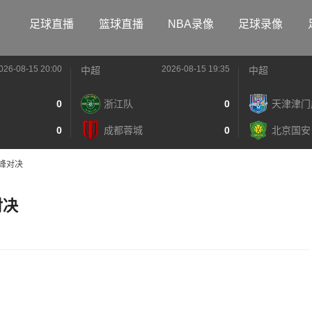
足球直播
篮球直播
NBA录像
足球录像
026-08-15 20:00
2026-08-15 19:35
中超
中超
0
浙江队
0
天津津门
0
成都蓉城
0
北京国安
巅峰对决
对决