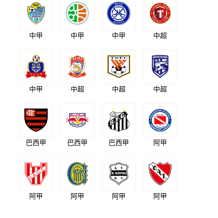
中甲
中甲
中甲
中超
中甲
中超
中超
中超
巴西甲
巴西甲
巴西甲
阿甲
阿甲
阿甲
阿甲
阿甲