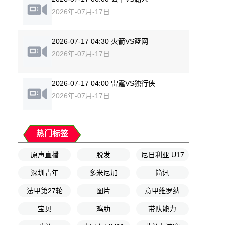
2026年-07月-17日
2026-07-17 04:30 火箭VS篮网
2026年-07月-17日
2026-07-17 04:00 雷霆VS独行侠
2026年-07月-17日
热门标签
原声直播
脱发
尼日利亚 U17
深圳青年
多米尼加
简讯
法甲第27轮
图片
意甲维罗纳
宝贝
鸡肋
带队能力