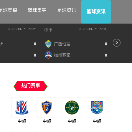
足球集锦
篮球集锦
足球资讯
篮球资讯
2026-08-15 19:35
2026-08-15 19:30
中甲
中甲
虎
0
广西恒宸
0
陕
0
梅州客家
0
长
热门赛事
中超
中超
中超
中超