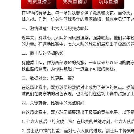
免费直播①
免费直播②
玩球直播
在NBA的赛场上，每一场对决都充满了悬念和火花。而今天
峰之战。作为一位关注篮球多年的资深编辑，我有幸见证了
一、激情碰撞：七六人队的强势崛起
近年来，费城七六人队如同凤凰涅槃，强势崛起。他们以年
的力量。在这场比赛中，七六人队的球员们展现出了极高的
二、爵士队的坚韧防线
犹他爵士队，作为西部联盟的劲旅，一直以来都以坚韧的防
铁血般的意志，为球队筑起了一道坚不可摧的防线。
三、数据对比：谁更胜一筹？
在这场比赛中，双方球员的数据对比成为了关注的焦点。据
球员们在防守端的出色表现，也让他们在这场比赛中占据了
四、关键转折：比赛中的亮点瞬间
在这场比赛中，双方球员都展现出了极高的竞技水平。以下
1. 七六人队后卫的突破上篮：在比赛的关键时刻，七六人
2. 爵士队中锋的封盖：面对七六人队的进攻，爵士队中锋