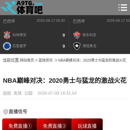
2026-08-17 06:30
2026-08-17 05
巴西甲
巴西甲
0
科林蒂安
维多利亚
0
克鲁塞罗
博塔弗戈
当前位置:
>
>
网站首页
篮球资讯
NBA巅峰对决：2020勇士与猛龙的激战火花
NBA巅峰对决：2020勇士与猛龙的激战火花
自拍
失效
公园
2026-07-09 18:31:54
直播信号
免费直播①
免费直播②
玩球直播