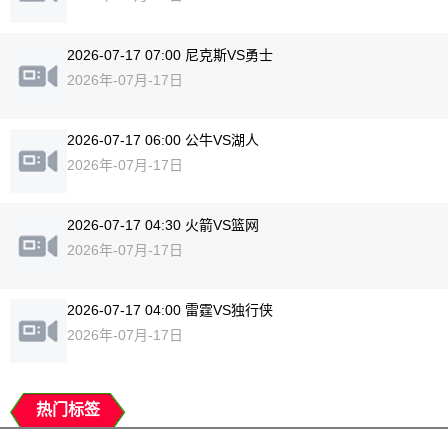
2026-07-17 07:00 尼克斯VS勇士
2026年-07月-17日
2026-07-17 06:00 公牛VS湖人
2026年-07月-17日
2026-07-17 04:30 火箭VS篮网
2026年-07月-17日
2026-07-17 04:00 雷霆VS独行侠
2026年-07月-17日
热门标签