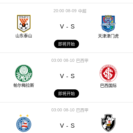
20:00
08-09
中超
V
S
-
山东泰山
天津津门虎
即将开始
03:00
08-10
巴西甲
V
S
-
帕尔梅拉斯
巴西国际
即将开始
03:00
08-10
巴西甲
V
S
-