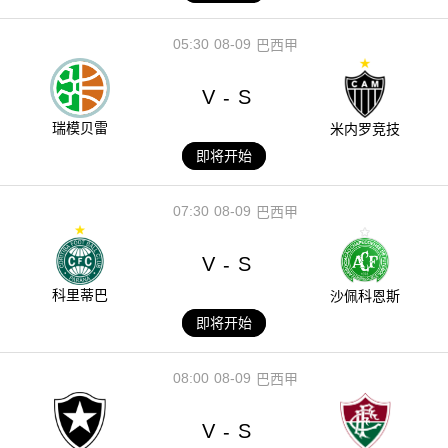
05:30
08-09
巴西甲
V
S
-
瑞模贝雷
米内罗竞技
即将开始
07:30
08-09
巴西甲
V
S
-
科里蒂巴
沙佩科恩斯
即将开始
08:00
08-09
巴西甲
V
S
-