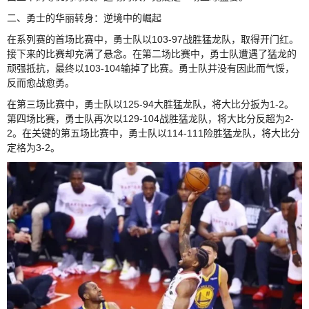
二、勇士的华丽转身：逆境中的崛起
在系列赛的首场比赛中，勇士队以103-97战胜猛龙队，取得开门红。
接下来的比赛却充满了悬念。在第二场比赛中，勇士队遭遇了猛龙的
顽强抵抗，最终以103-104输掉了比赛。勇士队并没有因此而气馁，
反而愈战愈勇。
在第三场比赛中，勇士队以125-94大胜猛龙队，将大比分扳为1-2。
第四场比赛，勇士队再次以129-104战胜猛龙队，将大比分反超为2-
2。在关键的第五场比赛中，勇士队以114-111险胜猛龙队，将大比分
定格为3-2。