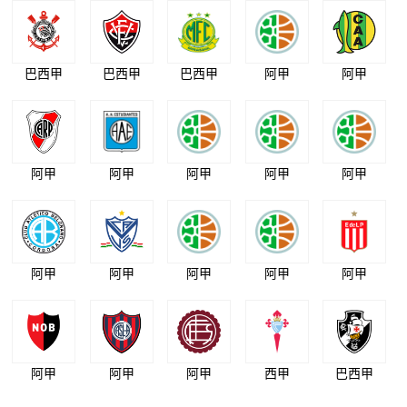
巴西甲
巴西甲
巴西甲
阿甲
阿甲
阿甲
阿甲
阿甲
阿甲
阿甲
阿甲
阿甲
阿甲
阿甲
阿甲
阿甲
阿甲
阿甲
西甲
巴西甲