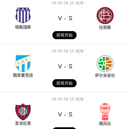
04:00
08-10
阿甲
V
S
-
塔勒瑞斯
拉努斯
即将开始
04:00
08-10
阿甲
V
S
-
图库曼竞技
萨尔米安杜
即将开始
04:00
08-10
阿甲
V
S
-
圣洛伦索
飓风队