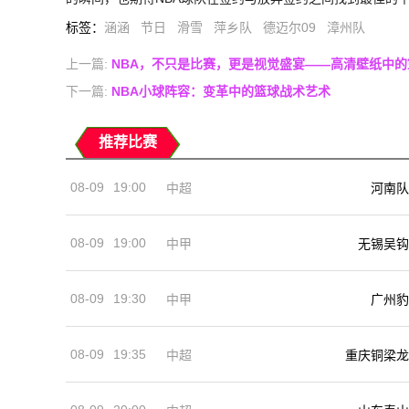
标签
：
涵涵
节日
滑雪
萍乡队
德迈尔09
漳州队
上一篇:
NBA，不只是比赛，更是视觉盛宴——高清壁纸中的
下一篇:
NBA小球阵容：变革中的篮球战术艺术
推荐比赛
08-09
19:00
河南队
中超
08-09
19:00
中甲
无锡吴钩
08-09
19:30
中甲
广州豹
08-09
19:35
中超
重庆铜梁龙