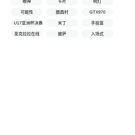
眼神
卡片
明灯
可能性
腊酉村
GTX970
U17亚洲杯决赛
米丁
手投篮
圣克拉拉在线
披萨
入场式