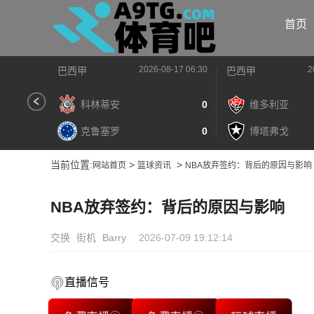
首页
2026-08-17 06:30
2
巴西甲
巴西甲
科林蒂安
0
维多利亚
克鲁塞罗
0
博塔弗戈
当前位置:
>
>
网站首页
篮球资讯
NBA放弃签约：背后的原因与影响
NBA放弃签约：背后的原因与影响
交换
街机
Barry
2026-07-09 19:12:14
直播信号