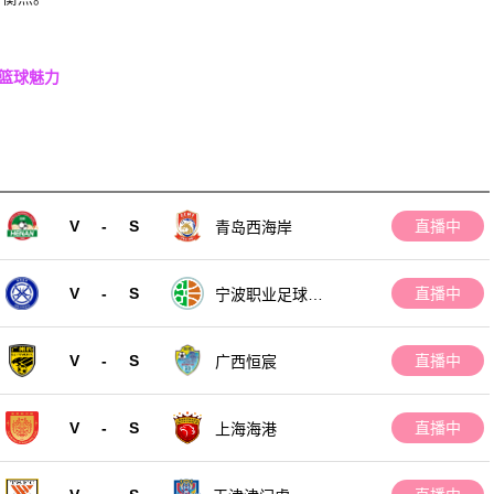
篮球魅力
V
-
S
直播中
青岛西海岸
V
-
S
直播中
宁波职业足球俱
乐部
V
-
S
直播中
广西恒宸
V
-
S
直播中
上海海港