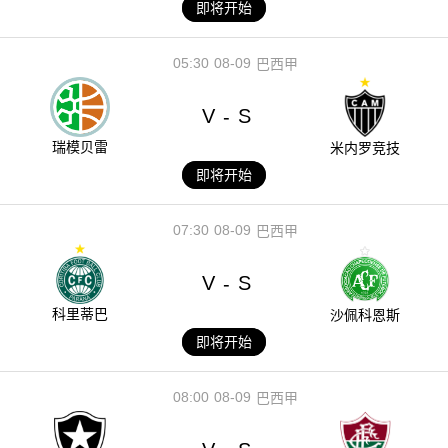
即将开始
05:30
08-09
巴西甲
V
S
-
瑞模贝雷
米内罗竞技
即将开始
07:30
08-09
巴西甲
V
S
-
科里蒂巴
沙佩科恩斯
即将开始
08:00
08-09
巴西甲