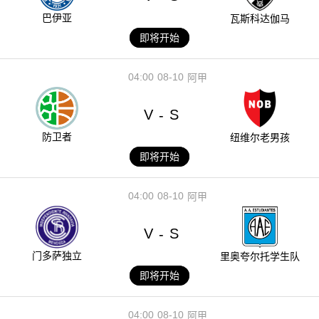
巴伊亚
瓦斯科达伽马
即将开始
04:00
08-10
阿甲
V
S
-
防卫者
纽维尔老男孩
即将开始
04:00
08-10
阿甲
V
S
-
门多萨独立
里奥夸尔托学生队
即将开始
04:00
08-10
阿甲