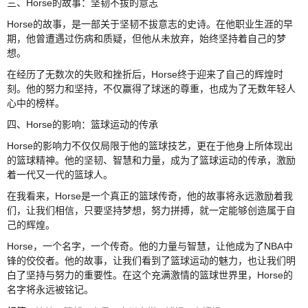
三、Horse的故事：坚韧不拔的意志
Horse的故事，是一部关于坚韧不拔意志的史诗。在他职业生涯的早
期，他曾遭遇过伤病和质疑，但他从未放弃，始终坚持着自己的梦
想。
在经历了无数次的失败和挫折后，Horse终于迎来了自己的辉煌时
刻。他的努力和坚持，不仅赢得了球迷的尊重，也成为了无数年轻人
心中的榜样。
四、Horse的影响：篮球运动的传承
Horse的影响力不仅仅局限于他的篮球技艺，更在于他身上所体现出
的篮球精神。他的坚韧、智慧和力量，成为了篮球运动的传承，激励
着一代又一代的篮球人。
在我看来，Horse是一个真正的篮球传奇，他的故事将永远激励着我
们，让我们相信，只要坚持梦想，努力拼搏，就一定能够创造属于自
己的辉煌。
Horse，一个名字，一个传奇。他的力量与智慧，让他成为了NBA中
锋的佼佼者。他的故事，让我们看到了篮球运动的魅力，也让我们明
白了坚持与努力的重要性。在这个充满激情的篮球世界里，Horse的
名字将永远被铭记。