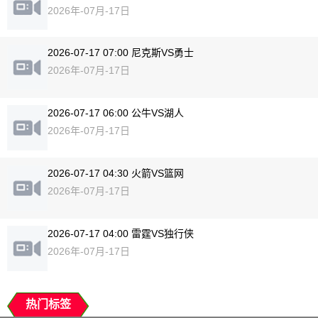
2026年-07月-17日
2026-07-17 07:00 尼克斯VS勇士
2026年-07月-17日
2026-07-17 06:00 公牛VS湖人
2026年-07月-17日
2026-07-17 04:30 火箭VS篮网
2026年-07月-17日
2026-07-17 04:00 雷霆VS独行侠
2026年-07月-17日
热门标签