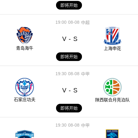
即将开始
19:00
08-08
中超
V
S
-
青岛海牛
上海申花
即将开始
19:30
08-08
中甲
V
S
-
石家庄功夫
陕西联合月亮泊队
即将开始
19:30
08-08
中甲