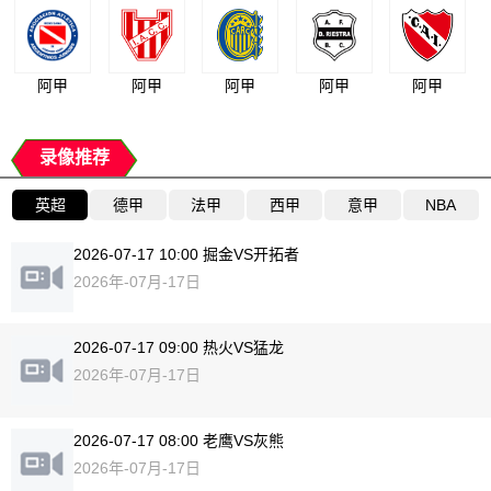
阿甲
阿甲
阿甲
阿甲
阿甲
录像推荐
英超
德甲
法甲
西甲
意甲
NBA
2026-07-17 10:00 掘金VS开拓者
2026年-07月-17日
2026-07-17 09:00 热火VS猛龙
2026年-07月-17日
2026-07-17 08:00 老鹰VS灰熊
2026年-07月-17日