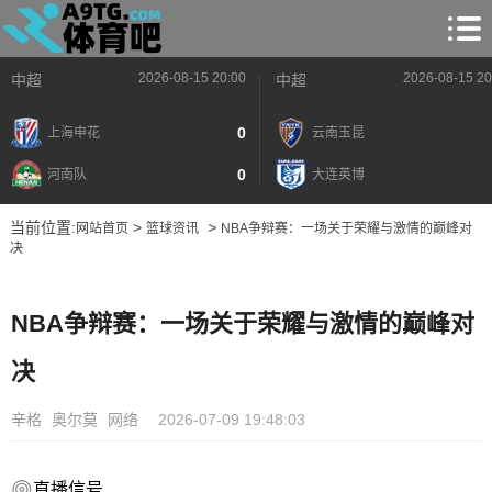
2026-08-15 20:00
2026-08-15 20
中超
中超
0
上海申花
云南玉昆
0
河南队
大连英博
当前位置:
>
>
网站首页
篮球资讯
NBA争辩赛：一场关于荣耀与激情的巅峰对
决
NBA争辩赛：一场关于荣耀与激情的巅峰对
决
辛格
奥尔莫
网络
2026-07-09 19:48:03
直播信号