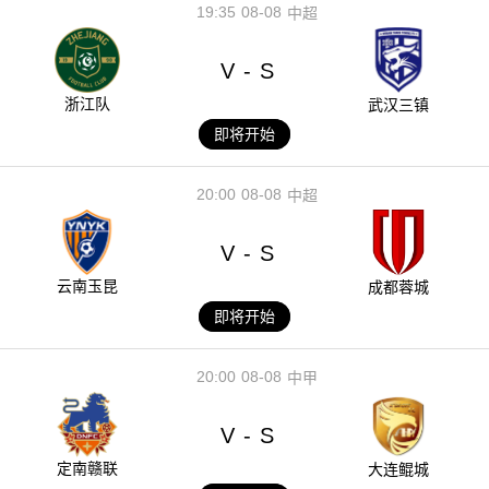
19:35
08-08
中超
V
S
-
浙江队
武汉三镇
即将开始
20:00
08-08
中超
V
S
-
云南玉昆
成都蓉城
即将开始
20:00
08-08
中甲
V
S
-
定南赣联
大连鲲城