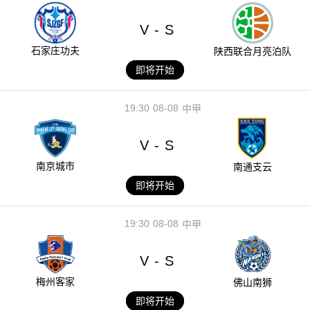
V
S
-
石家庄功夫
陕西联合月亮泊队
即将开始
19:30
08-08
中甲
V
S
-
南京城市
南通支云
即将开始
19:30
08-08
中甲
V
S
-
梅州客家
佛山南狮
即将开始