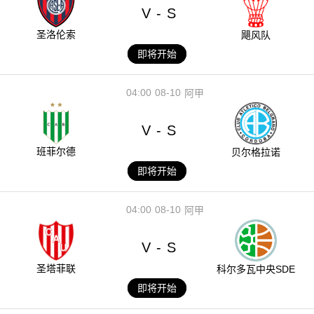
V
S
-
圣洛伦索
飓风队
即将开始
04:00
08-10
阿甲
V
S
-
班菲尔德
贝尔格拉诺
即将开始
04:00
08-10
阿甲
V
S
-
圣塔菲联
科尔多瓦中央SDE
即将开始