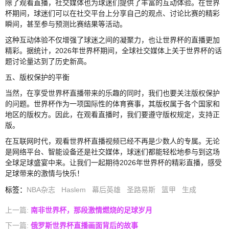
除了观看直播，社交媒体也为球迷们提供了丰富的互动体验。在世界
杯期间，球迷们可以在社交平台上分享自己的观点、讨论比赛的精彩
瞬间，甚至参与预测比赛结果等活动。
这种互动体验不仅增强了球迷之间的凝聚力，也让世界杯的直播更加
精彩。据统计，2026年世界杯期间，全球社交媒体上关于世界杯的话
题讨论量达到了历史新高。
五、版权保护的平衡
当然，在享受世界杯直播带来的乐趣的同时，我们也要关注版权保护
的问题。世界杯作为一项国际性的体育赛事，其版权属于各个国家和
地区的版权方。因此，在观看直播时，我们要遵守版权规定，支持正
版。
在互联网时代，观看世界杯直播视频已经不再是少数人的专属。无论
是网络平台、智能设备还是社交媒体，球迷们都能轻松地参与到这场
全球足球盛宴中来。让我们一起期待2026年世界杯的精彩直播，感受
足球带来的激情与快乐！
标签
：
NBA杂志
Haslem
幕后英雄
圣路易斯
篮甲
生成
上一篇:
南非世界杯，那段激情燃烧的足球岁月
下一篇:
俄罗斯世界杯直播画面背后的故事