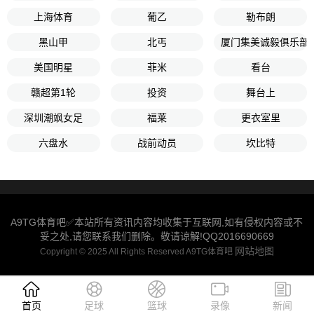
上海体育
葡乙
勒布朗
黑山甲
北丐
厦门集美诚毅俱乐部
美国明星
菲米
看台
赣超第1轮
投资
舞台上
深圳潮飒女足
福莱
更衣室里
六盘水
战前动员
坎比特
A9TG体育吧✅本站所有资讯内容均收集于互联网,如有侵权内容或不
妥之处,请您联系我们删除。敬请谅解!QQ2016690669
网站地图
Copyright © 2025 All Rights Reserved A9TG体育吧
首页
足球
篮球
录像
新闻