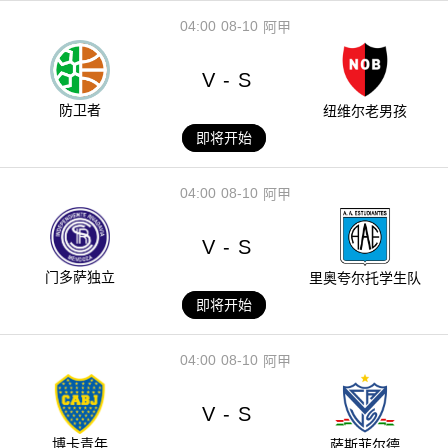
04:00
08-10
阿甲
V
S
-
防卫者
纽维尔老男孩
即将开始
04:00
08-10
阿甲
V
S
-
门多萨独立
里奥夸尔托学生队
即将开始
04:00
08-10
阿甲
V
S
-
博卡青年
萨斯菲尔德