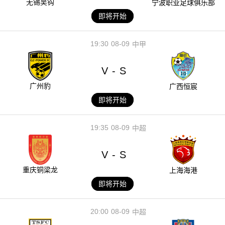
无锡吴钩
宁波职业足球俱乐部
即将开始
19:30
08-09
中甲
V
S
-
广州豹
广西恒宸
即将开始
19:35
08-09
中超
V
S
-
重庆铜梁龙
上海海港
即将开始
20:00
08-09
中超