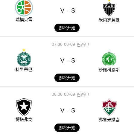
V
S
-
瑞模贝雷
米内罗竞技
即将开始
07:30
08-09
巴西甲
V
S
-
科里蒂巴
沙佩科恩斯
即将开始
08:00
08-09
巴西甲
V
S
-
博塔弗戈
弗鲁米嫩塞
即将开始