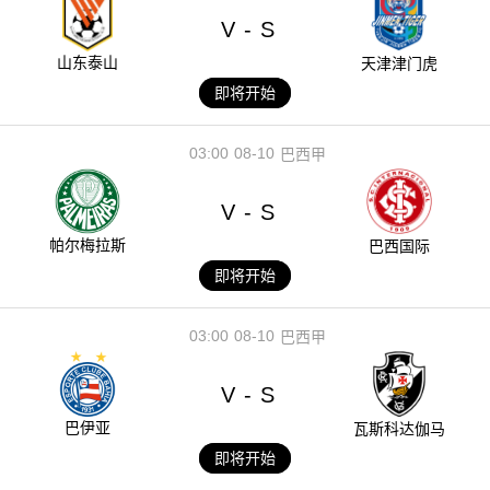
V
S
-
山东泰山
天津津门虎
即将开始
03:00
08-10
巴西甲
V
S
-
帕尔梅拉斯
巴西国际
即将开始
03:00
08-10
巴西甲
V
S
-
巴伊亚
瓦斯科达伽马
即将开始