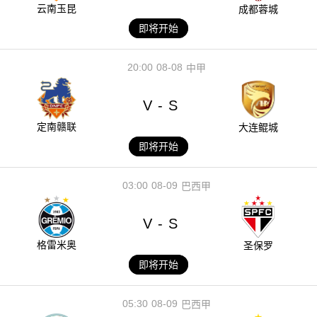
云南玉昆
成都蓉城
即将开始
20:00
08-08
中甲
V
S
-
定南赣联
大连鲲城
即将开始
03:00
08-09
巴西甲
V
S
-
格雷米奥
圣保罗
即将开始
05:30
08-09
巴西甲