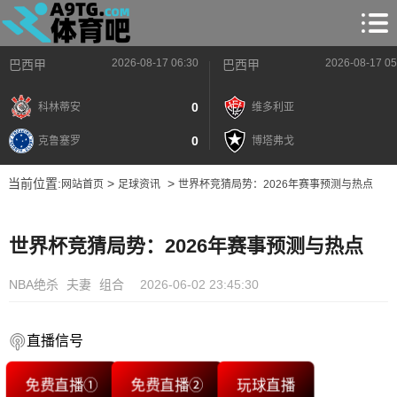
2026-08-17 06:30
2026-08-17 05
巴西甲
巴西甲
0
科林蒂安
维多利亚
0
克鲁塞罗
博塔弗戈
当前位置:
>
>
网站首页
足球资讯
世界杯竞猜局势：2026年赛事预测与热点
世界杯竞猜局势：2026年赛事预测与热点
NBA绝杀
夫妻
组合
2026-06-02 23:45:30
直播信号
免费直播①
免费直播②
玩球直播