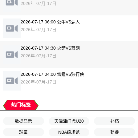
2026年-07月-17日
2026-07-17 06:00 公牛VS湖人
2026年-07月-17日
2026-07-17 04:30 火箭VS篮网
2026年-07月-17日
2026-07-17 04:00 雷霆VS独行侠
2026年-07月-17日
热门标签
数据显示
天津津门虎U20
补档
球童
NBA级场馆
劲睿