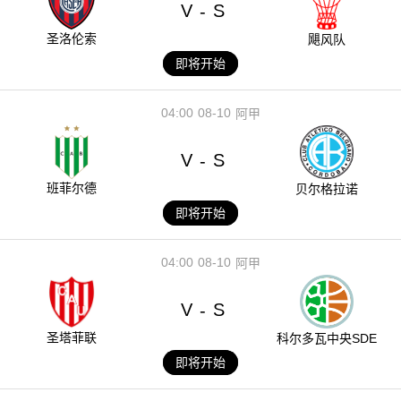
V
S
-
圣洛伦索
飓风队
即将开始
04:00
08-10
阿甲
V
S
-
班菲尔德
贝尔格拉诺
即将开始
04:00
08-10
阿甲
V
S
-
圣塔菲联
科尔多瓦中央SDE
即将开始