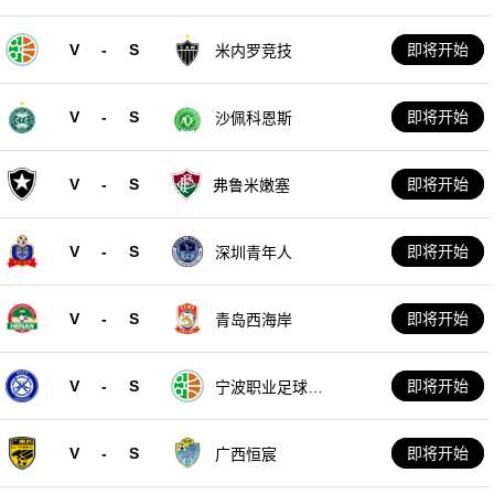
V
-
S
即将开始
米内罗竞技
V
-
S
即将开始
沙佩科恩斯
V
-
S
即将开始
弗鲁米嫩塞
V
-
S
即将开始
深圳青年人
V
-
S
即将开始
青岛西海岸
V
-
S
即将开始
宁波职业足球俱
乐部
V
-
S
即将开始
广西恒宸