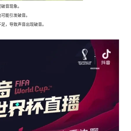
现破音现象。
也可能引发破音。
不足，导致声音出现破音。