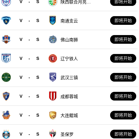
V
-
S
即将开始
陕西联合月亮泊
队
V
-
S
即将开始
南通支云
V
-
S
即将开始
佛山南狮
V
-
S
即将开始
辽宁铁人
V
-
S
即将开始
武汉三镇
V
-
S
即将开始
成都蓉城
V
-
S
即将开始
大连鲲城
V
-
S
即将开始
圣保罗