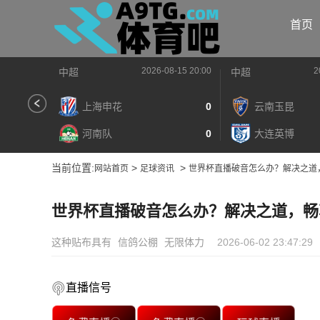
首页
2026-08-15 20:00
2
中超
中超
上海申花
0
云南玉昆
河南队
0
大连英博
当前位置:
>
>
网站首页
足球资讯
世界杯直播破音怎么办？解决之道
世界杯直播破音怎么办？解决之道，畅
这种贴布具有
信鸽公棚
无限体力
2026-06-02 23:47:29
直播信号