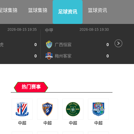
足球集锦
篮球集锦
篮球资讯
足球资讯
2026-08-15 19:35
2026-08-15 19:30
中甲
中甲
虎
0
广西恒宸
0
陕
0
梅州客家
0
长
热门赛事
中超
中超
中超
中超