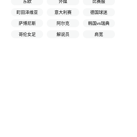
东欧
外媒
比赛服
町田泽维亚
意大利赛
德国球迷
萨博尼斯
阿尔克
韩国vs瑞典
哥伦女足
解说员
肩宽