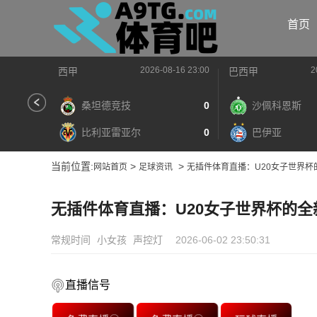
首页
2026-08-16 23:00
2
西甲
巴西甲
桑坦德竞技
0
沙佩科恩斯
比利亚雷亚尔
0
巴伊亚
当前位置:
>
>
网站首页
足球资讯
无插件体育直播：U20女子世界杯
无插件体育直播：U20女子世界杯的全
常规时间
小女孩
声控灯
2026-06-02 23:50:31
直播信号