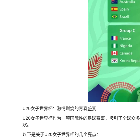
U20女子世界杯：激情燃烧的青春盛宴
U20女子世界杯作为一项国际性的足球赛事，吸引了全球众
欢。
以下是关于U20女子世界杯的几个亮点：