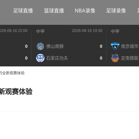
足球直播
篮球直播
NBA录像
足球录像
026-08-16 22:00
2026-08-16 19:30
中甲
中甲
0
佛山南狮
0
南京城市
0
石家庄功夫
0
定南赣联
的全新观赛体验
新观赛体验