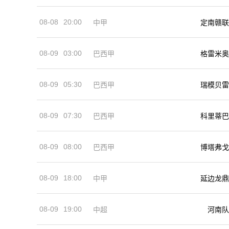
08-08
20:00
中甲
定南赣联
08-09
03:00
巴西甲
格雷米奥
08-09
05:30
巴西甲
瑞模贝雷
08-09
07:30
巴西甲
科里蒂巴
08-09
08:00
巴西甲
博塔弗戈
08-09
18:00
中甲
延边龙鼎
08-09
19:00
河南队
中超