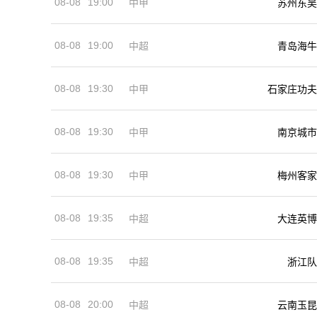
08-08
19:00
中甲
苏州东吴
08-08
19:00
中超
青岛海牛
08-08
19:30
中甲
石家庄功夫
08-08
19:30
中甲
南京城市
08-08
19:30
中甲
梅州客家
08-08
19:35
中超
大连英博
08-08
19:35
中超
浙江队
08-08
20:00
中超
云南玉昆