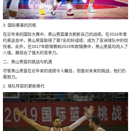
3. 国际赛事的历练
在近年来的国际大赛中，黑山男篮屡次刷新自己的战绩。在2016年里
约奥运会中，黑山男篮取得了第7名的好成绩，成为了亚洲球队中的佼
佼者。此外，在2017年欧锦赛和2019年欧锦赛中，黑山男篮均闯入了
八强，展现出了强大的竞争力。
二、黑山男篮的挑战与机遇
尽管黑山男篮在近年来的成绩令人瞩目，但面对未来的挑战，他们仍
需努力。
1. 球队阵容的更新换代