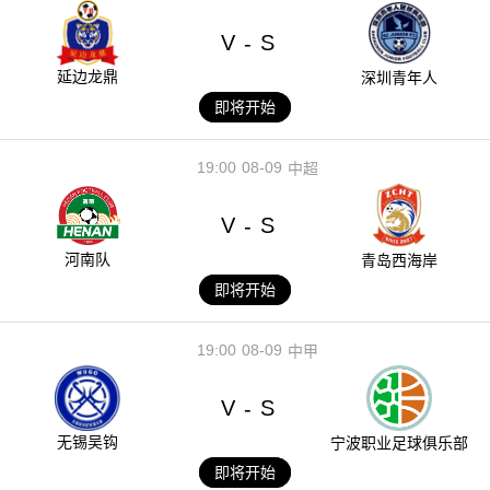
V
S
-
延边龙鼎
深圳青年人
即将开始
19:00
08-09
中超
V
S
-
河南队
青岛西海岸
即将开始
19:00
08-09
中甲
V
S
-
无锡吴钩
宁波职业足球俱乐部
即将开始