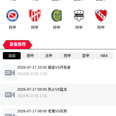
阿甲
阿甲
阿甲
阿甲
阿甲
录像推荐
英超
德甲
法甲
西甲
意甲
NBA
2026-07-17 10:00 掘金VS开拓者
2026年-07月-17日
2026-07-17 09:00 热火VS猛龙
2026年-07月-17日
2026-07-17 08:00 老鹰VS灰熊