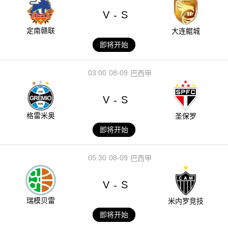
V
S
-
定南赣联
大连鲲城
即将开始
03:00
08-09
巴西甲
V
S
-
格雷米奥
圣保罗
即将开始
05:30
08-09
巴西甲
V
S
-
瑞模贝雷
米内罗竞技
即将开始