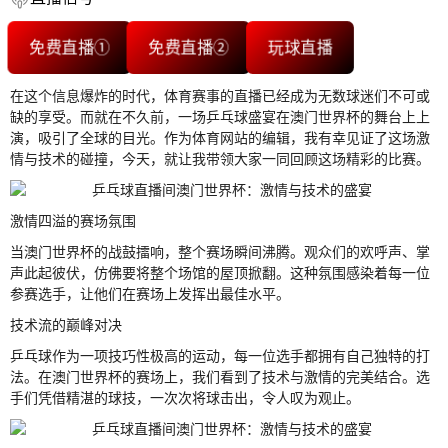
免费直播①
免费直播②
玩球直播
在这个信息爆炸的时代，体育赛事的直播已经成为无数球迷们不可或
缺的享受。而就在不久前，一场乒乓球盛宴在澳门世界杯的舞台上上
演，吸引了全球的目光。作为体育网站的编辑，我有幸见证了这场激
情与技术的碰撞，今天，就让我带领大家一同回顾这场精彩的比赛。
激情四溢的赛场氛围
当澳门世界杯的战鼓擂响，整个赛场瞬间沸腾。观众们的欢呼声、掌
声此起彼伏，仿佛要将整个场馆的屋顶掀翻。这种氛围感染着每一位
参赛选手，让他们在赛场上发挥出最佳水平。
技术流的巅峰对决
乒乓球作为一项技巧性极高的运动，每一位选手都拥有自己独特的打
法。在澳门世界杯的赛场上，我们看到了技术与激情的完美结合。选
手们凭借精湛的球技，一次次将球击出，令人叹为观止。