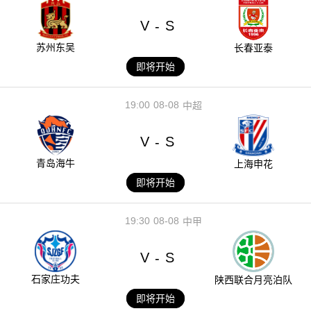
V
S
-
苏州东吴
长春亚泰
即将开始
19:00
08-08
中超
V
S
-
青岛海牛
上海申花
即将开始
19:30
08-08
中甲
V
S
-
石家庄功夫
陕西联合月亮泊队
即将开始