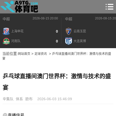
2026-08-15 20:00
2026-08-15 20
中超
中超
0
上海申花
云南玉昆
0
河南队
大连英博
当前位置:
>
>
网站首页
足球资讯
乒乓球直播间澳门世界杯：激情与技术的盛
宴
乒乓球直播间澳门世界杯：激情与技术的盛
宴
辛集队
体系
欧布
2026-06-03 15:46:09
直播信号