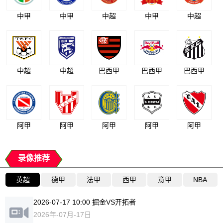
中甲
中甲
中超
中甲
中超
中超
中超
巴西甲
巴西甲
巴西甲
阿甲
阿甲
阿甲
阿甲
阿甲
录像推荐
英超
德甲
法甲
西甲
意甲
NBA
2026-07-17 10:00 掘金VS开拓者
2026年-07月-17日