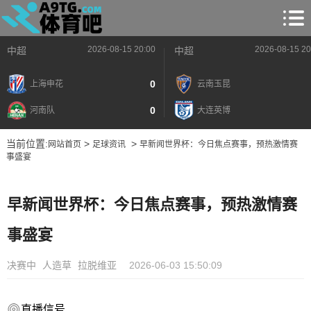
2026-08-15 20:00
2026-08-15 20
中超
中超
0
上海申花
云南玉昆
0
河南队
大连英博
当前位置:
>
>
网站首页
足球资讯
早新闻世界杯：今日焦点赛事，预热激情赛
事盛宴
早新闻世界杯：今日焦点赛事，预热激情赛
事盛宴
决赛中
人造草
拉脱维亚
2026-06-03 15:50:09
直播信号