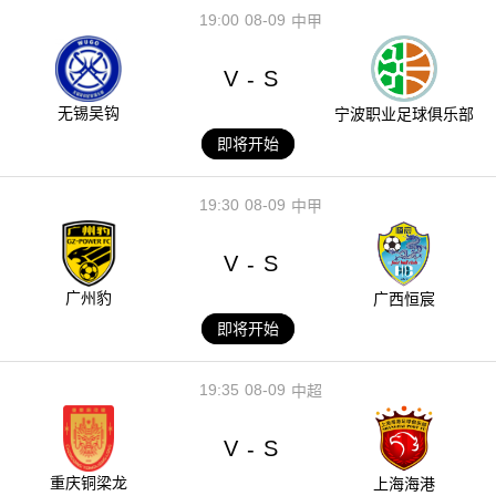
19:00
08-09
中甲
V
S
-
无锡吴钩
宁波职业足球俱乐部
即将开始
19:30
08-09
中甲
V
S
-
广州豹
广西恒宸
即将开始
19:35
08-09
中超
V
S
-
重庆铜梁龙
上海海港