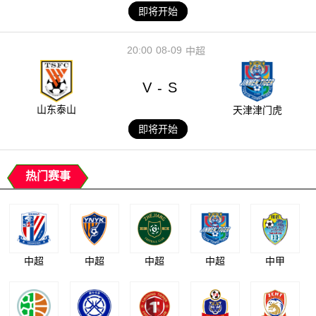
即将开始
20:00
08-09
中超
V
S
-
山东泰山
天津津门虎
即将开始
热门赛事
中超
中超
中超
中超
中甲