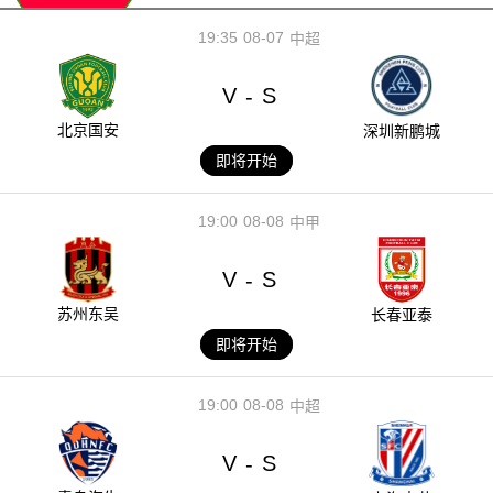
19:35
08-07
中超
V
S
-
北京国安
深圳新鹏城
即将开始
19:00
08-08
中甲
V
S
-
苏州东吴
长春亚泰
即将开始
19:00
08-08
中超
V
S
-