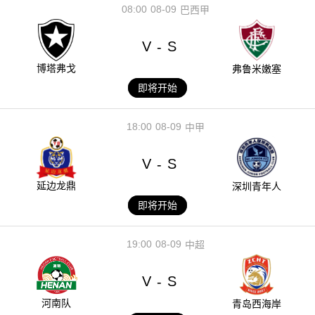
08:00
08-09
巴西甲
V
S
-
博塔弗戈
弗鲁米嫩塞
即将开始
18:00
08-09
中甲
V
S
-
延边龙鼎
深圳青年人
即将开始
19:00
08-09
中超
V
S
-
河南队
青岛西海岸