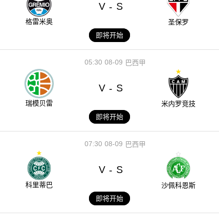
V
S
-
格雷米奥
圣保罗
即将开始
05:30
08-09
巴西甲
V
S
-
瑞模贝雷
米内罗竞技
即将开始
07:30
08-09
巴西甲
V
S
-
科里蒂巴
沙佩科恩斯
即将开始