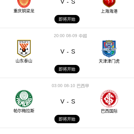
V
S
-
重庆铜梁龙
上海海港
即将开始
20:00
08-09
中超
V
S
-
山东泰山
天津津门虎
即将开始
03:00
08-10
巴西甲
V
S
-
帕尔梅拉斯
巴西国际
即将开始