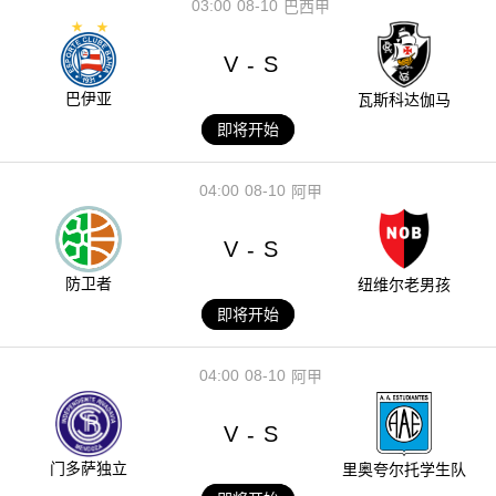
03:00
08-10
巴西甲
V
S
-
巴伊亚
瓦斯科达伽马
即将开始
04:00
08-10
阿甲
V
S
-
防卫者
纽维尔老男孩
即将开始
04:00
08-10
阿甲
V
S
-
门多萨独立
里奥夸尔托学生队