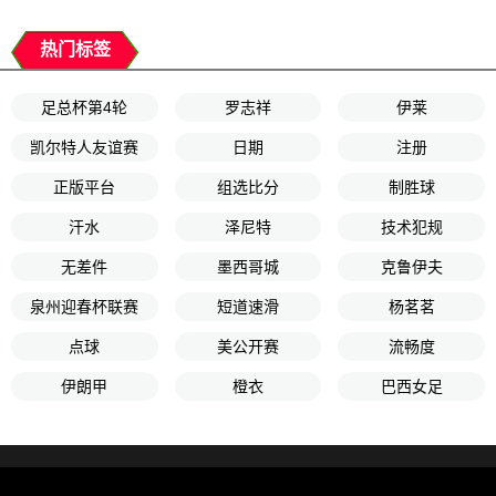
热门标签
足总杯第4轮
罗志祥
伊莱
凯尔特人友谊赛
日期
注册
正版平台
组选比分
制胜球
汗水
泽尼特
技术犯规
无差件
墨西哥城
克鲁伊夫
泉州迎春杯联赛
短道速滑
杨茗茗
点球
美公开赛
流畅度
伊朗甲
橙衣
巴西女足