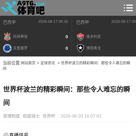
2026-08-17 06:30
2026-08-17 05
巴西甲
巴西甲
0
科林蒂安
维多利亚
0
克鲁塞罗
博塔弗戈
当前位置:
>
>
网站首页
足球资讯
世界杯波兰的精彩瞬间：那些令人难忘的瞬
间
世界杯波兰的精彩瞬间：那些令人难忘的瞬
间
管理制度
假面骑士
世界杯
2026-06-03 16:07:03
直播信号