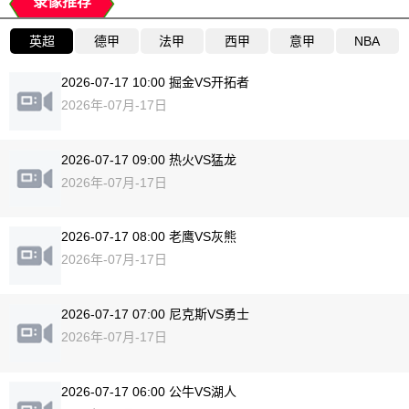
录像推荐
英超
德甲
法甲
西甲
意甲
NBA
2026-07-17 10:00 掘金VS开拓者
2026年-07月-17日
2026-07-17 09:00 热火VS猛龙
2026年-07月-17日
2026-07-17 08:00 老鹰VS灰熊
2026年-07月-17日
2026-07-17 07:00 尼克斯VS勇士
2026年-07月-17日
2026-07-17 06:00 公牛VS湖人