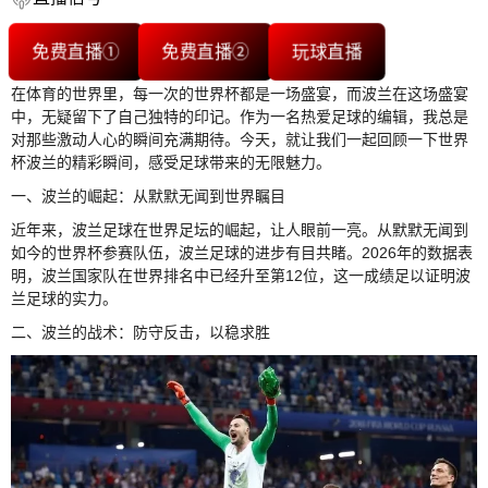
免费直播①
免费直播②
玩球直播
在体育的世界里，每一次的世界杯都是一场盛宴，而波兰在这场盛宴
中，无疑留下了自己独特的印记。作为一名热爱足球的编辑，我总是
对那些激动人心的瞬间充满期待。今天，就让我们一起回顾一下世界
杯波兰的精彩瞬间，感受足球带来的无限魅力。
一、波兰的崛起：从默默无闻到世界瞩目
近年来，波兰足球在世界足坛的崛起，让人眼前一亮。从默默无闻到
如今的世界杯参赛队伍，波兰足球的进步有目共睹。2026年的数据表
明，波兰国家队在世界排名中已经升至第12位，这一成绩足以证明波
兰足球的实力。
二、波兰的战术：防守反击，以稳求胜