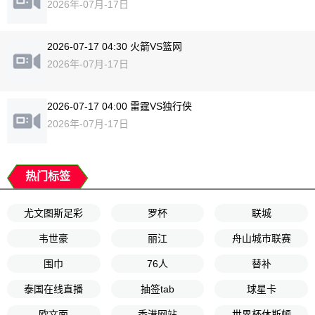
2026年-07月-17日
2026-07-17 04:30 火箭VS篮网
2026年-07月-17日
2026-07-17 04:00 雷霆VS独行侠
2026年-07月-17日
热门标签
尤文图斯足彩
罗杯
联城
韦世豪
丽江
舟山城市联赛
围巾
76人
替补
泰国在线直播
抽签tab
球星卡
欧文面
香港网站
世界杯休斯顿