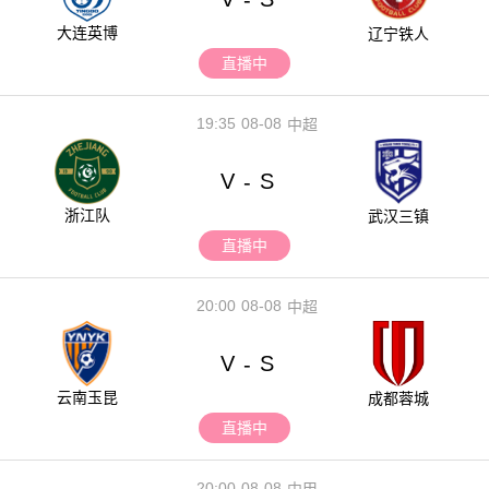
大连英博
辽宁铁人
直播中
19:35
08-08
中超
V
S
-
浙江队
武汉三镇
直播中
20:00
08-08
中超
V
S
-
云南玉昆
成都蓉城
直播中
20:00
08-08
中甲