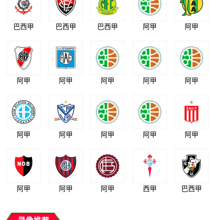
巴西甲
巴西甲
巴西甲
阿甲
阿甲
阿甲
阿甲
阿甲
阿甲
阿甲
阿甲
阿甲
阿甲
阿甲
阿甲
阿甲
阿甲
阿甲
西甲
巴西甲