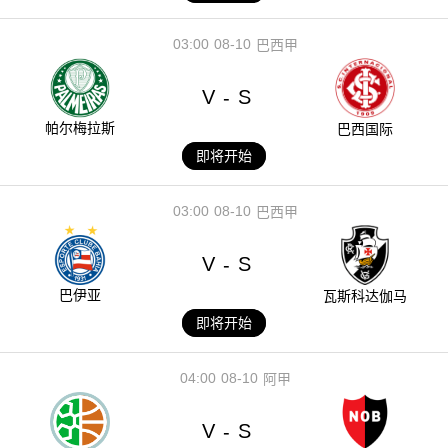
03:00
08-10
巴西甲
V
S
-
帕尔梅拉斯
巴西国际
即将开始
03:00
08-10
巴西甲
V
S
-
巴伊亚
瓦斯科达伽马
即将开始
04:00
08-10
阿甲
V
S
-