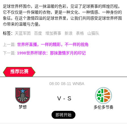
足球世界杯围巾，这一抹温暖的色彩，见证了足球赛事的辉煌历程。
它不仅仅是一件保暖的衣物，更是一种文化、一种情感、一种身份的
象征。在这个激情四溢的足球世界里，让我们共同感受足球世界杯围
巾带来的温暖与力量。
标签
：
天蓝军团
百度
增加赛事
新浪
表格
山猫队
上一篇:
世界杯直播，一样的精彩，不一样的视角
下一篇:
1998世界杯球衣：那抹激情岁月的印记
推荐比赛
08:00
08-11
WNBA
V
S
-
梦想
多伦多节奏
即将开始