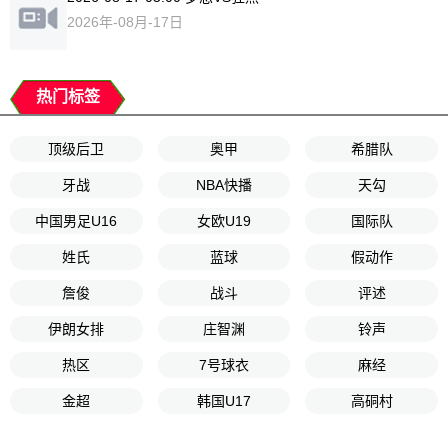
2026年-08月-17日
热门标签
顶级后卫
奥甲
希腊队
牙战
NBA快播
天勾
中国男足U16
女欧U19
国际队
姓氏
蓝球
假动作
詹俊
战斗
评述
伊朗女排
庄智渊
铃声
热区
7号球衣
麻经
金超
韩国U17
高硐村