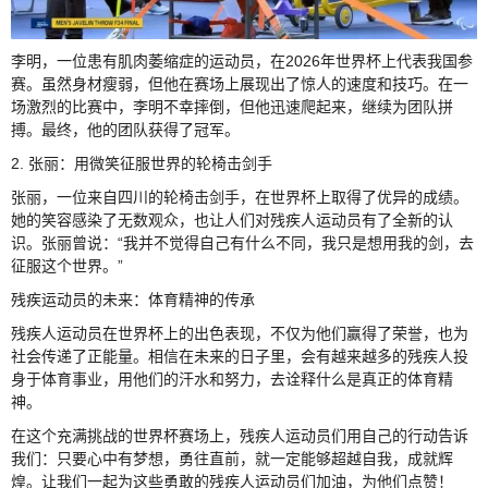
李明，一位患有肌肉萎缩症的运动员，在2026年世界杯上代表我国参
赛。虽然身材瘦弱，但他在赛场上展现出了惊人的速度和技巧。在一
场激烈的比赛中，李明不幸摔倒，但他迅速爬起来，继续为团队拼
搏。最终，他的团队获得了冠军。
2. 张丽：用微笑征服世界的轮椅击剑手
张丽，一位来自四川的轮椅击剑手，在世界杯上取得了优异的成绩。
她的笑容感染了无数观众，也让人们对残疾人运动员有了全新的认
识。张丽曾说：“我并不觉得自己有什么不同，我只是想用我的剑，去
征服这个世界。”
残疾运动员的未来：体育精神的传承
残疾人运动员在世界杯上的出色表现，不仅为他们赢得了荣誉，也为
社会传递了正能量。相信在未来的日子里，会有越来越多的残疾人投
身于体育事业，用他们的汗水和努力，去诠释什么是真正的体育精
神。
在这个充满挑战的世界杯赛场上，残疾人运动员们用自己的行动告诉
我们：只要心中有梦想，勇往直前，就一定能够超越自我，成就辉
煌。让我们一起为这些勇敢的残疾人运动员们加油，为他们点赞！