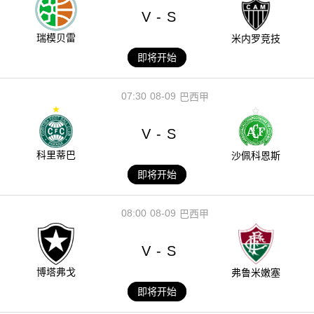
V
S
-
瑞模贝雷
米内罗竞技
即将开始
07:30
08-09
巴西甲
V
S
-
科里蒂巴
沙佩科恩斯
即将开始
08:00
08-09
巴西甲
V
S
-
博塔弗戈
弗鲁米嫩塞
即将开始