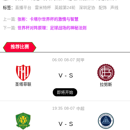
标签
：
直播平台
雷米特杯
英超第24轮
深圳足协
配饰
声线
上一篇:
张彬：卡塔尔世界杯的激情与智慧
下一篇:
世界杯对阵原理：足球战场的神秘法则
推荐比赛
06:00
08-07
阿甲
V
S
-
圣塔菲联
拉努斯
即将开始
19:35
08-07
中超
V
S
-