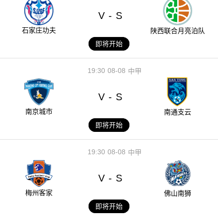
V
S
-
石家庄功夫
陕西联合月亮泊队
即将开始
19:30
08-08
中甲
V
S
-
南京城市
南通支云
即将开始
19:30
08-08
中甲
V
S
-
梅州客家
佛山南狮
即将开始