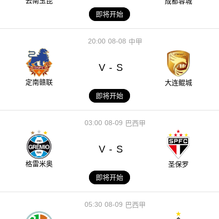
云南玉昆
成都蓉城
即将开始
20:00
08-08
中甲
V
S
-
定南赣联
大连鲲城
即将开始
03:00
08-09
巴西甲
V
S
-
格雷米奥
圣保罗
即将开始
05:30
08-09
巴西甲