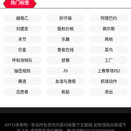
热门标签
越南乙
防守端
阿德巴约
刘建宏
版权价格
佩尔斯
关节
乐趣
两地
巨星
詹俊在线
菜鸟
呼和浩特队
禁赛
工厂
抽签规则
JS
上赛季场均2
赛道
友谊与激情
抓球动作
志愿者
帆船
退出
A9TG体育吧✅本站所有资讯内容均收集于互联网,如有侵权内容或不
妥之处,请您联系我们删除。敬请谅解!QQ2016690669