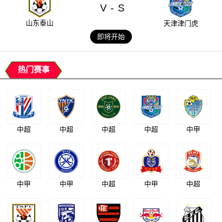
V
S
-
山东泰山
天津津门虎
即将开始
热门赛事
中超
中超
中超
中超
中甲
中甲
中甲
中超
中甲
中超