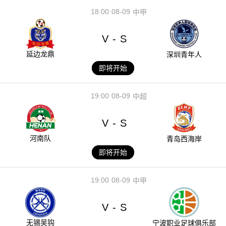
18:00
08-09
中甲
V
S
-
延边龙鼎
深圳青年人
即将开始
19:00
08-09
中超
V
S
-
河南队
青岛西海岸
即将开始
19:00
08-09
中甲
V
S
-
无锡吴钩
宁波职业足球俱乐部