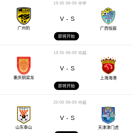
19:30
08-09
中甲
V
S
-
广州豹
广西恒宸
即将开始
19:35
08-09
中超
V
S
-
重庆铜梁龙
上海海港
即将开始
20:00
08-09
中超
V
S
-
山东泰山
天津津门虎