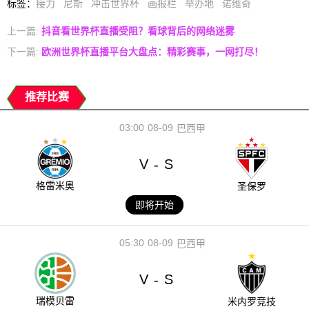
标签
：
接力
尼斯
冲击世界杯
画报栏
举办地
诺维奇
上一篇:
抖音看世界杯直播受阻？看球背后的网络迷雾
下一篇:
欧洲世界杯直播平台大盘点：精彩赛事，一网打尽！
推荐比赛
03:00
08-09
巴西甲
V
S
-
格雷米奥
圣保罗
即将开始
05:30
08-09
巴西甲
V
S
-
瑞模贝雷
米内罗竞技