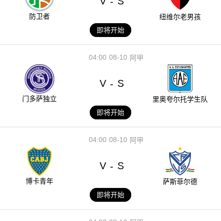
V
S
-
防卫者
纽维尔老男孩
即将开始
04:00
08-10
阿甲
V
S
-
门多萨独立
里奥夸尔托学生队
即将开始
04:00
08-10
阿甲
V
S
-
博卡青年
萨斯菲尔德
即将开始