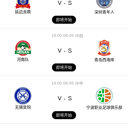
V
S
-
延边龙鼎
深圳青年人
即将开始
19:00
08-09
中超
V
S
-
河南队
青岛西海岸
即将开始
19:00
08-09
中甲
V
S
-
无锡吴钩
宁波职业足球俱乐部
即将开始