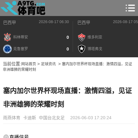
2026-08-17 06:30
2026-08-17 05
巴西甲
巴西甲
0
科林蒂安
维多利亚
0
克鲁塞罗
博塔弗戈
当前位置:
>
>
网站首页
足球资讯
塞内加尔世界杯现场直播：激情四溢，见证
非洲雄狮的荣耀时刻
塞内加尔世界杯现场直播：激情四溢，见证
非洲雄狮的荣耀时刻
雨燕体育
卡迪斯
中国台北女足
2026-06-03 17:20:24
直播信号