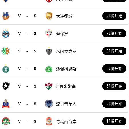
V
-
S
即将开始
大连鲲城
V
-
S
即将开始
圣保罗
V
-
S
即将开始
米内罗竞技
V
-
S
即将开始
沙佩科恩斯
V
-
S
即将开始
弗鲁米嫩塞
V
-
S
即将开始
深圳青年人
V
-
S
即将开始
青岛西海岸