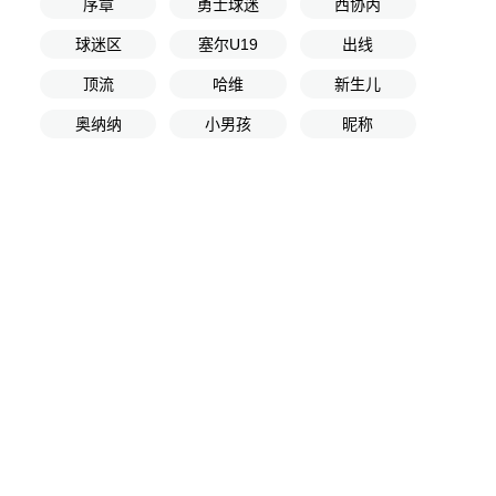
序章
勇士球迷
西协丙
球迷区
塞尔U19
出线
顶流
哈维
新生儿
奥纳纳
小男孩
昵称