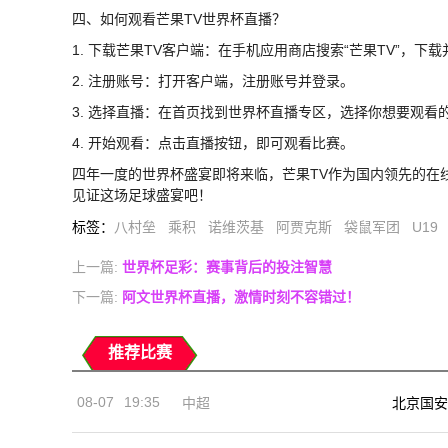
四、如何观看芒果TV世界杯直播？
1. 下载芒果TV客户端：在手机应用商店搜索“芒果TV”，下
2. 注册账号：打开客户端，注册账号并登录。
3. 选择直播：在首页找到世界杯直播专区，选择你想要观看
4. 开始观看：点击直播按钮，即可观看比赛。
四年一度的世界杯盛宴即将来临，芒果TV作为国内领先的在
见证这场足球盛宴吧！
标签
：
八村垒
乘积
诺维茨基
阿贾克斯
袋鼠军团
U19
上一篇:
世界杯足彩：赛事背后的投注智慧
下一篇:
阿文世界杯直播，激情时刻不容错过！
推荐比赛
08-07
19:35
中超
北京国安