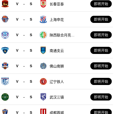
V
-
S
即将开始
长春亚泰
V
-
S
即将开始
上海申花
V
-
S
即将开始
陕西联合月亮泊
队
V
-
S
即将开始
南通支云
V
-
S
即将开始
佛山南狮
V
-
S
即将开始
辽宁铁人
V
-
S
即将开始
武汉三镇
V
-
S
即将开始
成都蓉城