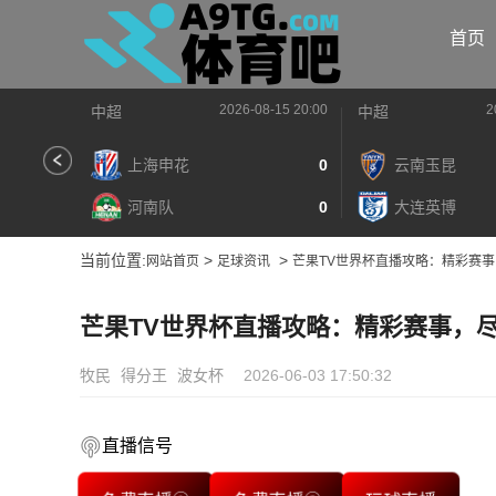
首页
2026-08-15 20:00
2
中超
中超
上海申花
0
云南玉昆
河南队
0
大连英博
当前位置:
>
>
网站首页
足球资讯
芒果TV世界杯直播攻略：精彩赛
芒果TV世界杯直播攻略：精彩赛事，
牧民
得分王
波女杯
2026-06-03 17:50:32
直播信号