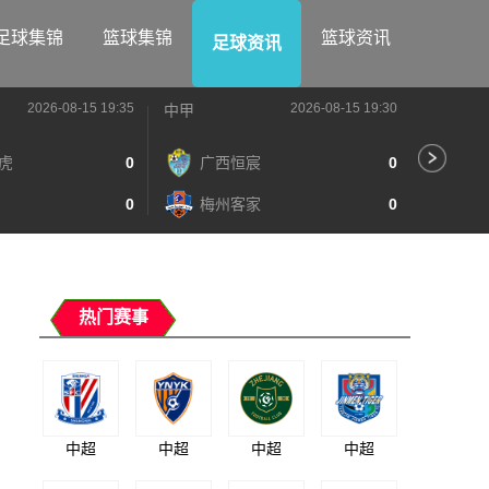
足球集锦
篮球集锦
篮球资讯
足球资讯
2026-08-15 19:35
2026-08-15 19:30
中甲
中甲
虎
0
广西恒宸
0
陕
0
梅州客家
0
长
热门赛事
中超
中超
中超
中超