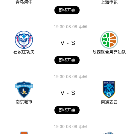
青岛海牛
上海申花
即将开始
19:30
08-08
中甲
V
S
-
石家庄功夫
陕西联合月亮泊队
即将开始
19:30
08-08
中甲
V
S
-
南京城市
南通支云
即将开始
19:30
08-08
中甲