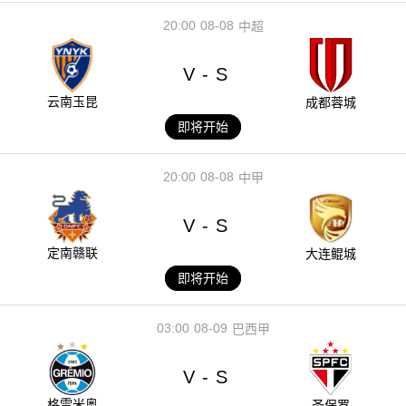
20:00
08-08
中超
V
S
-
云南玉昆
成都蓉城
即将开始
20:00
08-08
中甲
V
S
-
定南赣联
大连鲲城
即将开始
03:00
08-09
巴西甲
V
S
-
格雷米奥
圣保罗