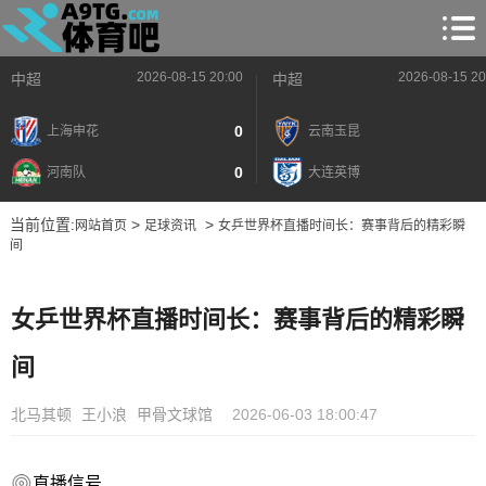
2026-08-15 20:00
2026-08-15 20
中超
中超
0
上海申花
云南玉昆
0
河南队
大连英博
当前位置:
>
>
网站首页
足球资讯
女乒世界杯直播时间长：赛事背后的精彩瞬
间
女乒世界杯直播时间长：赛事背后的精彩瞬
间
北马其顿
王小浪
甲骨文球馆
2026-06-03 18:00:47
直播信号