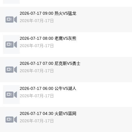
2026-07-17 09:00 热火VS猛龙
2026年-07月-17日
2026-07-17 08:00 老鹰VS灰熊
2026年-07月-17日
2026-07-17 07:00 尼克斯VS勇士
2026年-07月-17日
2026-07-17 06:00 公牛VS湖人
2026年-07月-17日
2026-07-17 04:30 火箭VS篮网
2026年-07月-17日