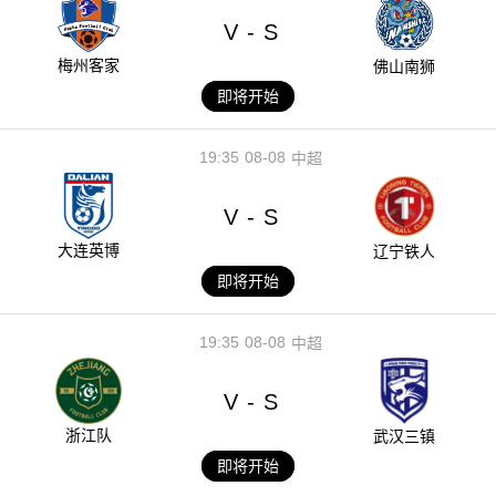
V
S
-
梅州客家
佛山南狮
即将开始
19:35
08-08
中超
V
S
-
大连英博
辽宁铁人
即将开始
19:35
08-08
中超
V
S
-
浙江队
武汉三镇
即将开始