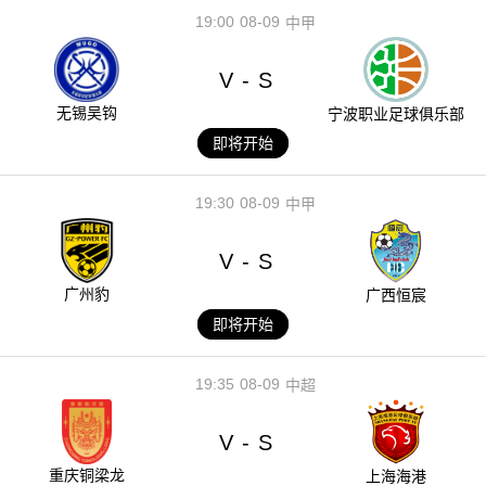
19:00
08-09
中甲
V
S
-
无锡吴钩
宁波职业足球俱乐部
即将开始
19:30
08-09
中甲
V
S
-
广州豹
广西恒宸
即将开始
19:35
08-09
中超
V
S
-
重庆铜梁龙
上海海港