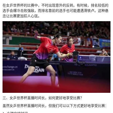
在女乒世界杯的比赛中，不时出现意外的反转。有时候，排名较低的
选手会爆冷击败强敌，而排名靠前的选手也可能遭遇滑铁卢。这种悬
念让比赛更加扣人心弦。
三、女乒世界杯直播时间长，如何更好地享受比赛？
虽然女乒世界杯直播时间长，但我们可以以下方式更好地享受比赛：