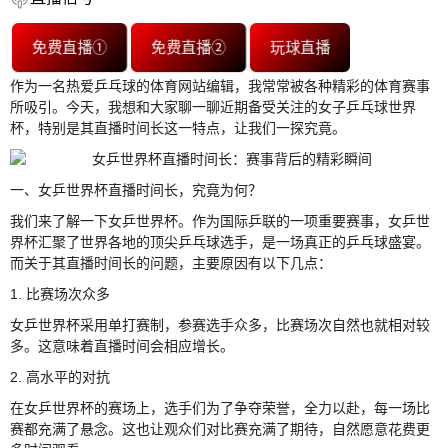
免费直播①
免费直播②
玩球直播
作为一名热爱乒乓球的体育网站编辑，我常常被各种精彩的体育赛事
所吸引。今天，我想和大家聊一聊近期备受关注的女子乒乓球世界
杯，特别是其直播时间长这一特点，让我们一探究竟。
一、女乒世界杯直播时间长，究竟为何？
我们来了解一下女乒世界杯。作为国际乒联的一项重要赛事，女乒世
界杯汇聚了世界各地的顶尖乒乓球选手，是一场真正的乒乓球盛宴。
而关于其直播时间长的问题，主要原因有以下几点：
1. 比赛场次众多
女乒世界杯采用单打赛制，参赛选手众多，比赛场次自然也就相对较
多。这意味着直播时间会相应增长。
2. 高水平的对抗
在女乒世界杯的赛场上，选手们为了争夺荣誉，全力以赴，每一场比
赛都充满了悬念。这也让观众们对比赛充满了期待，自然愿意花费更