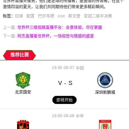
世界杯直播头像男，他们是足球的传播者，是激情的传递者。在这个
激情四溢的夏天，让我们共同期待他们带来更多精彩瞬间。
标签
：
拉球
配置
巴尔韦德
ccvt
斯文登
亚冠二级半决赛
上一篇:
世界杯三维视频直播平台：全景体验，尽在掌握
下一篇:
阿杰直播看世界杯，一场视觉与情感的盛宴
推荐比赛
19:35
08-07
中超
V
S
-
北京国安
深圳新鹏城
即将开始
19:00
08-08
中甲