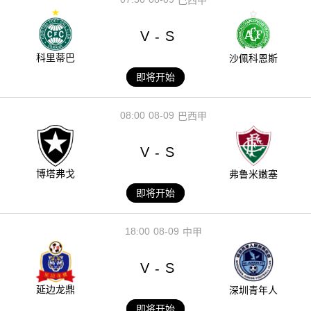
V
S
-
科里蒂巴
沙佩科恩斯
即将开始
08:00
08-09
巴西甲
V
S
-
博塔弗戈
弗鲁米嫩塞
即将开始
18:00
08-09
中甲
V
S
-
延边龙鼎
深圳青年人
即将开始