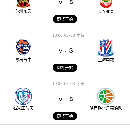
V
S
-
苏州东吴
长春亚泰
即将开始
19:00
08-08
中超
V
S
-
青岛海牛
上海申花
即将开始
19:30
08-08
中甲
V
S
-
石家庄功夫
陕西联合月亮泊队
即将开始