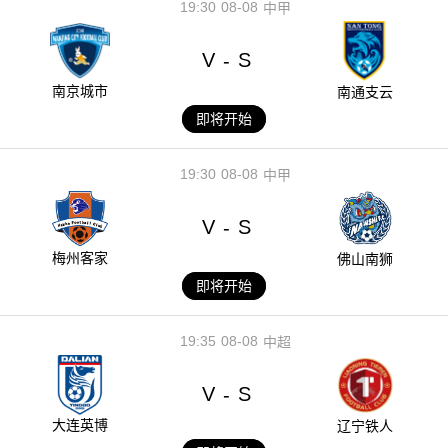
19:30
08-08
中甲
V
S
-
南京城市
南通支云
即将开始
19:30
08-08
中甲
V
S
-
梅州客家
佛山南狮
即将开始
19:35
08-08
中超
V
S
-
大连英博
辽宁铁人