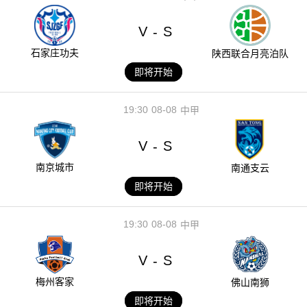
V
S
-
石家庄功夫
陕西联合月亮泊队
即将开始
19:30
08-08
中甲
V
S
-
南京城市
南通支云
即将开始
19:30
08-08
中甲
V
S
-
梅州客家
佛山南狮
即将开始