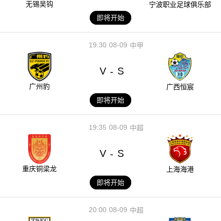
无锡吴钩
宁波职业足球俱乐部
即将开始
19:30
08-09
中甲
V
S
-
广州豹
广西恒宸
即将开始
19:35
08-09
中超
V
S
-
重庆铜梁龙
上海海港
即将开始
20:00
08-09
中超