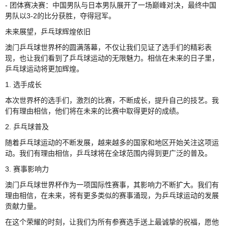
- 团体赛决赛：中国男队与日本男队展开了一场巅峰对决，最终中国
男队以3-2的比分获胜，夺得冠军。
未来展望，乒乓球辉煌依旧
澳门乒乓球世界杯的圆满落幕，不仅让我们见证了选手们的精彩表
现，也让我们看到了乒乓球运动的无限魅力。相信在未来的日子里，
乒乓球运动将更加辉煌。
1. 选手成长
本次世界杯的选手们，激烈的比赛，不断成长，提升自己的技艺。我
们有理由相信，他们将在未来的比赛中取得更好的成绩。
2. 乒乓球普及
随着乒乓球运动的不断发展，越来越多的国家和地区开始关注这项运
动。我们有理由相信，乒乓球将在全球范围内得到更广泛的普及。
3. 赛事影响力
澳门乒乓球世界杯作为一项国际性赛事，其影响力不断扩大。我们有
理由相信，在未来，将有更多类似的赛事涌现，为乒乓球运动的发展
贡献力量。
在这个荣耀的时刻，让我们为所有参赛选手送上最诚挚的祝福，愿他