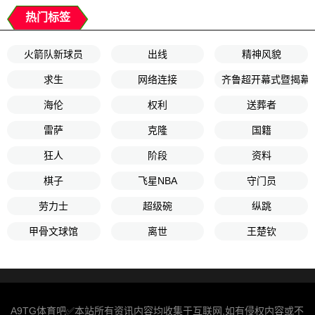
热门标签
火箭队新球员
出线
精神风貌
求生
网络连接
齐鲁超开幕式暨揭幕
海伦
权利
送葬者
雷萨
克隆
国籍
狂人
阶段
资料
棋子
飞星NBA
守门员
劳力士
超级碗
纵跳
甲骨文球馆
离世
王楚钦
A9TG体育吧✅本站所有资讯内容均收集于互联网,如有侵权内容或不