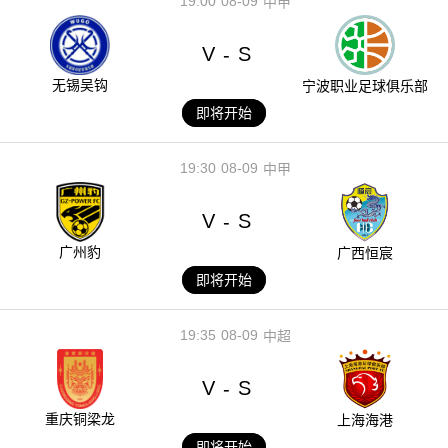
19:00
08-09
中甲
V
S
-
无锡吴钩
宁波职业足球俱乐部
即将开始
19:30
08-09
中甲
V
S
-
广州豹
广西恒宸
即将开始
19:35
08-09
中超
V
S
-
重庆铜梁龙
上海海港
即将开始