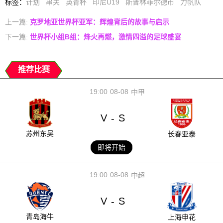
标签
：
计划
串关
英青杯
印尼U19
斯普林菲尔德市
力帆队
上一篇:
克罗地亚世界杯亚军：辉煌背后的故事与启示
下一篇:
世界杯小组B组：烽火再燃，激情四溢的足球盛宴
推荐比赛
19:00
08-08
中甲
V
S
-
苏州东吴
长春亚泰
即将开始
19:00
08-08
中超
V
S
-
青岛海牛
上海申花