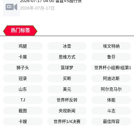
2026-07-17 04:00 雷霆VS独行侠
2026年-07月-17日
热门标签
鸡腿
冰壶
埃文特纳
卡展
思维方式
鲁芬
狮子头
篮球梦
世界杯小组赛I组第1
冠录
买断
阿迪达斯
山东
美元
阿尔克马尔
TJ
世界杯反转
体能
截图
央视新闻
斗志
卡嫂
世界杯1/4决赛
最佳阵容