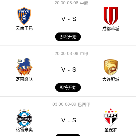
20:00
08-08
中超
V
S
-
云南玉昆
成都蓉城
即将开始
20:00
08-08
中甲
V
S
-
定南赣联
大连鲲城
即将开始
03:00
08-09
巴西甲
V
S
-
格雷米奥
圣保罗