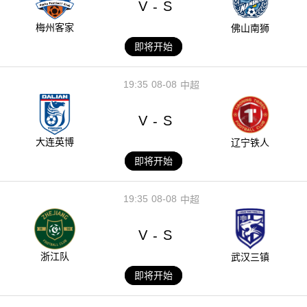
V
S
-
梅州客家
佛山南狮
即将开始
19:35
08-08
中超
V
S
-
大连英博
辽宁铁人
即将开始
19:35
08-08
中超
V
S
-
浙江队
武汉三镇
即将开始