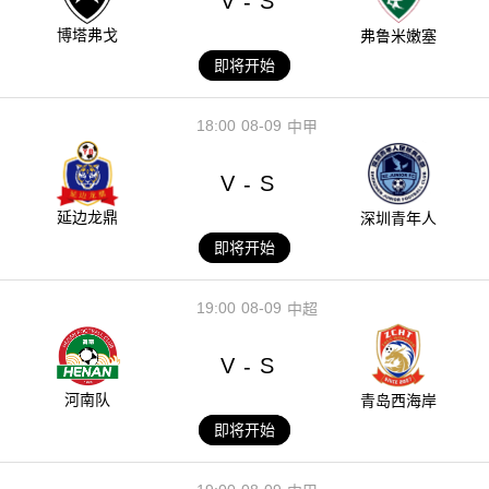
V
S
-
博塔弗戈
弗鲁米嫩塞
即将开始
18:00
08-09
中甲
V
S
-
延边龙鼎
深圳青年人
即将开始
19:00
08-09
中超
V
S
-
河南队
青岛西海岸
即将开始