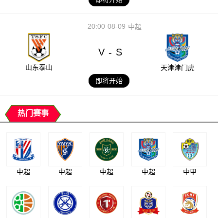
20:00
08-09
中超
V
S
-
山东泰山
天津津门虎
即将开始
热门赛事
中超
中超
中超
中超
中甲