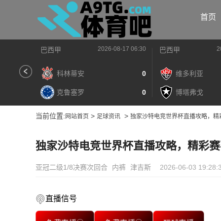
首页
2026-08-17 06:30
2
巴西甲
巴西甲
科林蒂安
0
维多利亚
克鲁塞罗
0
博塔弗戈
当前位置:
>
>
网站首页
足球资讯
独家沙特电竞世界杯直播攻略，精
独家沙特电竞世界杯直播攻略，精彩赛
亚冠二级1/8决赛次回合
内裤
津吉斯
2026-06-03 19:28:
直播信号