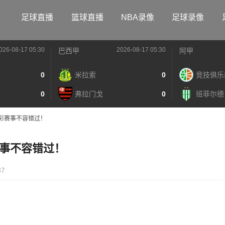
足球直播
篮球直播
NBA录像
足球录像
026-08-17 05:30
2026-08-17 05:30
巴西甲
阿甲
0
米拉索
0
竞技俱乐
0
弗拉门戈
0
班菲尔德
彩赛事不容错过！
事不容错过！
37