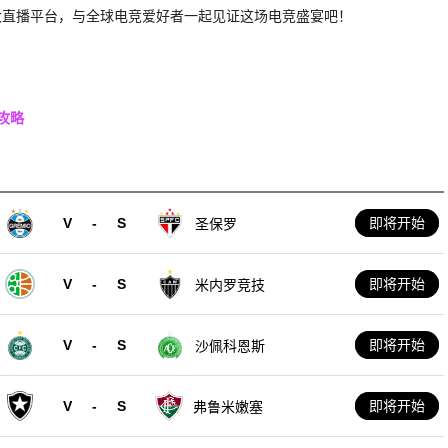
大直播平台，与全球电竞爱好者一起见证这场电竞盛宴吧！
攻略
V
-
S
即将开始
圣保罗
V
-
S
即将开始
米内罗竞技
V
-
S
即将开始
沙佩科恩斯
V
-
S
即将开始
弗鲁米嫩塞