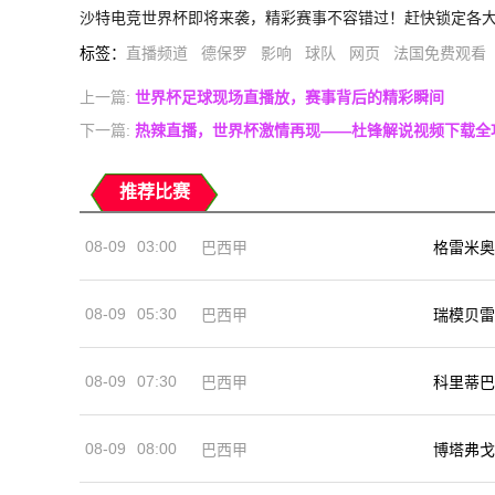
沙特电竞世界杯即将来袭，精彩赛事不容错过！赶快锁定各
标签
：
直播频道
德保罗
影响
球队
网页
法国免费观看
上一篇:
世界杯足球现场直播放，赛事背后的精彩瞬间
下一篇:
热辣直播，世界杯激情再现——杜锋解说视频下载全
推荐比赛
08-09
03:00
巴西甲
格雷米奥
08-09
05:30
巴西甲
瑞模贝雷
08-09
07:30
巴西甲
科里蒂巴
08-09
08:00
巴西甲
博塔弗戈