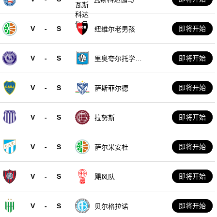
V
-
S
即将开始
纽维尔老男孩
V
-
S
即将开始
里奥夸尔托学生
队
V
-
S
即将开始
萨斯菲尔德
V
-
S
即将开始
拉努斯
V
-
S
即将开始
萨尔米安杜
V
-
S
即将开始
飓风队
V
-
S
即将开始
贝尔格拉诺