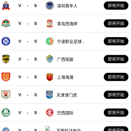
V
-
S
即将开始
深圳青年人
V
-
S
即将开始
青岛西海岸
V
-
S
即将开始
宁波职业足球俱
乐部
V
-
S
即将开始
广西恒宸
V
-
S
即将开始
上海海港
V
-
S
即将开始
天津津门虎
V
-
S
即将开始
巴西国际
V
-
S
即将开始
瓦斯科达伽马