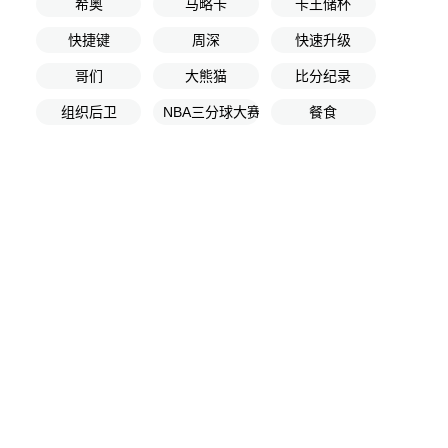
希奥
马略卡
卡王储杯
快捷键
周深
快速升级
哥们
大熊猫
比分纪录
组织后卫
NBA三分球大赛
餐食