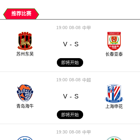
推荐比赛
19:00
08-08
中甲
V
S
-
苏州东吴
长春亚泰
即将开始
19:00
08-08
中超
V
S
-
青岛海牛
上海申花
即将开始
19:30
08-08
中甲