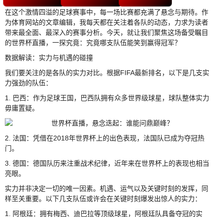
在这个激情四溢的足球赛事中，每一场比赛都充满了悬念与期待。作
为体育网站的文章编辑，我每天都在关注着各队的动态，力求为读者
带来最全面、最深入的赛事分析。今天，就让我们聚焦这场备受瞩目
的世界杯直播，一探究竟：究竟哪支队伍能笑到赢得冠军？
数据解读：实力与机遇的碰撞
我们要关注的是各队的实力对比。根据FIFA最新排名，以下是几支实
力强劲的队伍：
1. 巴西：作为足球王国，巴西队拥有众多世界级球星，球队整体实力
毋庸置疑。
2. 法国：凭借在2018年世界杯上的出色表现，法国队已成为夺冠热
门。
3. 德国：德国队历来注重战术纪律，近年来在世界杯上的表现也相当
亮眼。
实力并非决定一切的唯一因素。机遇、运气以及关键时刻的发挥，同
样至关重要。以下几支队伍或许会在关键时刻爆发出惊人的实力：
1. 阿根廷：拥有梅西、迪巴拉等顶级球星，阿根廷队具备夺冠的实