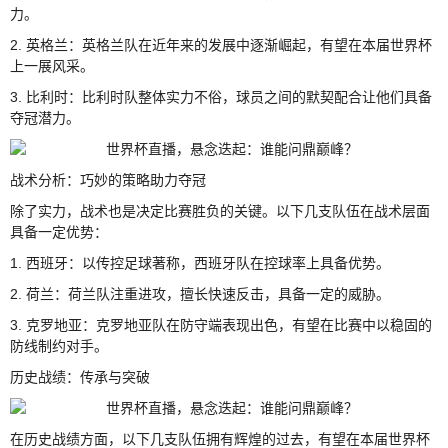
力。
2. 英格兰：英格兰队在近年来的发展中逐渐崛起，有望在本届世界杯
上一展风采。
3. 比利时：比利时队整体实力不俗，球员之间的默契配合让他们具备
夺冠潜力。
战术分析：巧妙的策略助力夺冠
除了实力，战术也是决定比赛胜负的关键。以下几支队伍在战术层面
具备一定优势：
1. 西班牙：以传控足球著称，西班牙队在控球率上具备优势。
2. 荷兰：荷兰队注重进攻，擅长快速反击，具备一定的威胁。
3. 克罗地亚：克罗地亚队在防守端表现出色，有望在比赛中以稳固的
防线制约对手。
历史战绩：传承与突破
在历史战绩方面，以下几支队伍拥有辉煌的过去，有望在本届世界杯