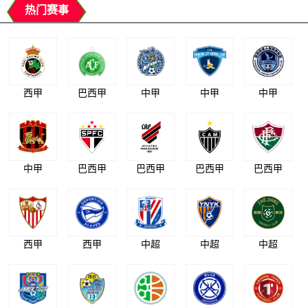
热门赛事
西甲
巴西甲
中甲
中甲
中甲
中甲
巴西甲
巴西甲
巴西甲
巴西甲
西甲
西甲
中超
中超
中超