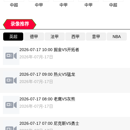
中超
中甲
中甲
中甲
中超
录像推荐
英超
德甲
法甲
西甲
意甲
NBA
2026-07-17 10:00 掘金VS开拓者
2026年-07月-17日
2026-07-17 09:00 热火VS猛龙
2026年-07月-17日
2026-07-17 08:00 老鹰VS灰熊
2026年-07月-17日
2026-07-17 07:00 尼克斯VS勇士