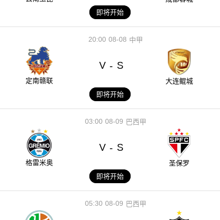
即将开始
20:00
08-08
中甲
V
S
-
定南赣联
大连鲲城
即将开始
03:00
08-09
巴西甲
V
S
-
格雷米奥
圣保罗
即将开始
05:30
08-09
巴西甲