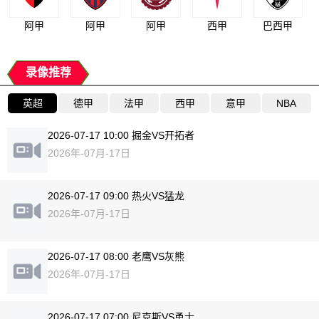
阿甲
阿甲
阿甲
西甲
巴西甲
录像推荐
英超
德甲
法甲
西甲
意甲
NBA
2026-07-17 10:00 掘金VS开拓者
2026年-07月-17日
2026-07-17 09:00 热火VS猛龙
2026年-07月-17日
2026-07-17 08:00 老鹰VS灰熊
2026年-07月-17日
2026-07-17 07:00 尼克斯VS勇士