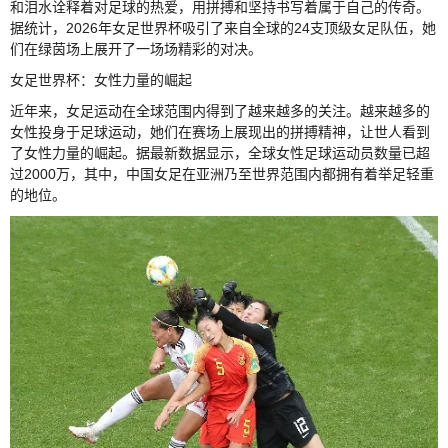
和泪水诠释着对足球的热爱，用拼搏和坚持书写着属于自己的传奇。
据统计，2026年女足世界杯吸引了来自全球的24支顶级女足队伍，她
们在绿茵场上展开了一场场精彩的对决。
女足世界杯：女性力量的崛起
近年来，女足运动在全球范围内得到了越来越多的关注。越来越多的
女性投身于足球运动，她们在赛场上展现出的拼搏精神，让世人看到
了女性力量的崛起。据最新数据显示，全球女性足球运动员数量已超
过2000万，其中，中国女足在亚洲乃至世界范围内都拥有着举足轻重
的地位。