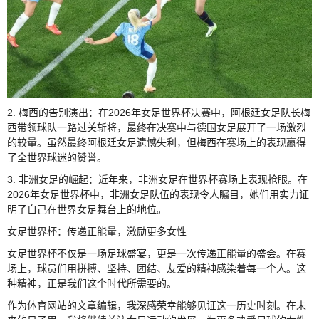
2. 梅西的告别演出：在2026年女足世界杯决赛中，阿根廷女足队长梅
西带领球队一路过关斩将，最终在决赛中与德国女足展开了一场激烈
的较量。虽然最终阿根廷女足遗憾失利，但梅西在赛场上的表现赢得
了全世界球迷的赞誉。
3. 非洲女足的崛起：近年来，非洲女足在世界杯赛场上表现抢眼。在
2026年女足世界杯中，非洲女足队伍的表现令人瞩目，她们用实力证
明了自己在世界女足舞台上的地位。
女足世界杯：传递正能量，激励更多女性
女足世界杯不仅是一场足球盛宴，更是一次传递正能量的盛会。在赛
场上，球员们用拼搏、坚持、团结、友爱的精神感染着每一个人。这
种精神，正是我们这个时代所需要的。
作为体育网站的文章编辑，我深感荣幸能够见证这一历史时刻。在未