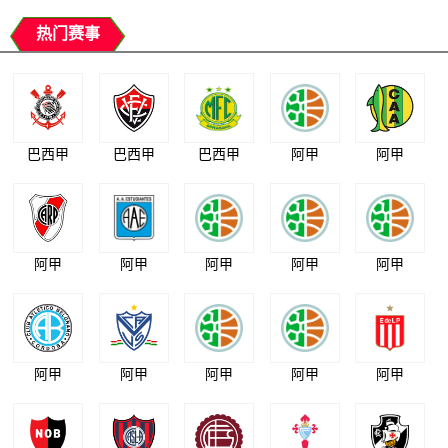
热门赛事
巴西甲
巴西甲
巴西甲
阿甲
阿甲
阿甲
阿甲
阿甲
阿甲
阿甲
阿甲
阿甲
阿甲
阿甲
阿甲