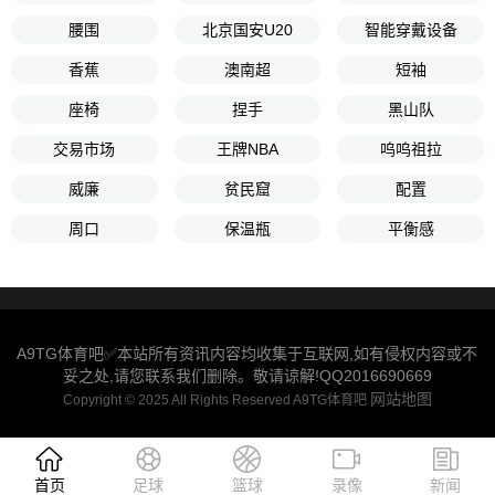
腰围
北京国安U20
智能穿戴设备
香蕉
澳南超
短袖
座椅
捏手
黑山队
交易市场
王牌NBA
呜呜祖拉
威廉
贫民窟
配置
周口
保温瓶
平衡感
A9TG体育吧✅本站所有资讯内容均收集于互联网,如有侵权内容或不
妥之处,请您联系我们删除。敬请谅解!QQ2016690669
网站地图
Copyright © 2025 All Rights Reserved A9TG体育吧
首页
足球
篮球
录像
新闻