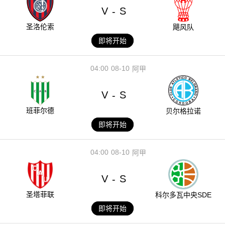
V
S
-
圣洛伦索
飓风队
即将开始
04:00
08-10
阿甲
V
S
-
班菲尔德
贝尔格拉诺
即将开始
04:00
08-10
阿甲
V
S
-
圣塔菲联
科尔多瓦中央SDE
即将开始