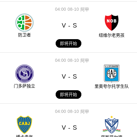
04:00
08-10
阿甲
V
S
-
防卫者
纽维尔老男孩
即将开始
04:00
08-10
阿甲
V
S
-
门多萨独立
里奥夸尔托学生队
即将开始
04:00
08-10
阿甲
V
S
-
博卡青年