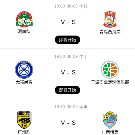
19:00
08-09
中超
V
S
-
河南队
青岛西海岸
即将开始
19:00
08-09
中甲
V
S
-
无锡吴钩
宁波职业足球俱乐部
即将开始
19:30
08-09
中甲
V
S
-
广州豹
广西恒宸