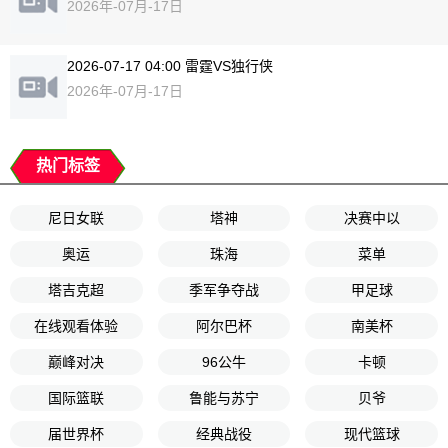
2026年-07月-17日
2026-07-17 04:00 雷霆VS独行侠
2026年-07月-17日
热门标签
尼日女联
塔神
决赛中以
奥运
珠海
菜单
塔吉克超
季军争夺战
甲足球
在线观看体验
阿尔巴杯
南美杯
巅峰对决
96公牛
卡顿
国际篮联
鲁能与苏宁
贝爷
届世界杯
经典战役
现代篮球