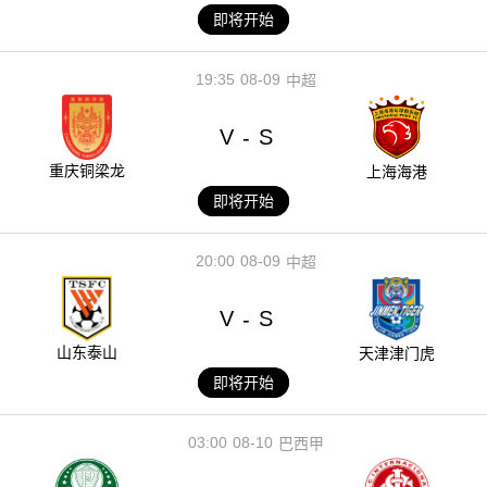
即将开始
19:35
08-09
中超
V
S
-
重庆铜梁龙
上海海港
即将开始
20:00
08-09
中超
V
S
-
山东泰山
天津津门虎
即将开始
03:00
08-10
巴西甲