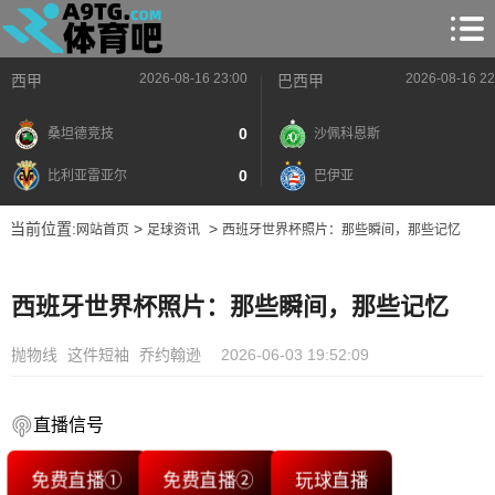
2026-08-16 23:00
2026-08-16 22
西甲
巴西甲
0
桑坦德竞技
沙佩科恩斯
0
比利亚雷亚尔
巴伊亚
当前位置:
>
>
网站首页
足球资讯
西班牙世界杯照片：那些瞬间，那些记忆
西班牙世界杯照片：那些瞬间，那些记忆
抛物线
这件短袖
乔约翰逊
2026-06-03 19:52:09
直播信号
免费直播①
免费直播②
玩球直播