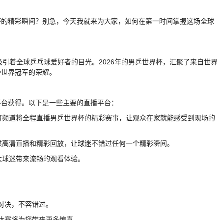
杯的精彩瞬间？别急，今天我就来为大家，如何在第一时间掌握这场全球
吸引着全球乒乓球爱好者的目光。2026年的男乒世界杯，汇聚了来自世界
夺世界冠军的荣耀。
平台获得。以下是一些主要的直播平台：
体育频道将全程直播男乒世界杯的精彩赛事，让观众在家就能感受到现场的
提供高清直播和精彩回放，让球迷不错过任何一个精彩瞬间。
大球迷带来流畅的观看体验。
彩对决，不容错过。
的淘汰赛将为您带来更多惊喜。