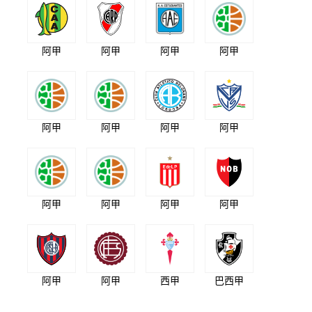
阿甲
阿甲
阿甲
阿甲
阿甲
阿甲
阿甲
阿甲
阿甲
阿甲
阿甲
阿甲
阿甲
阿甲
西甲
巴西甲