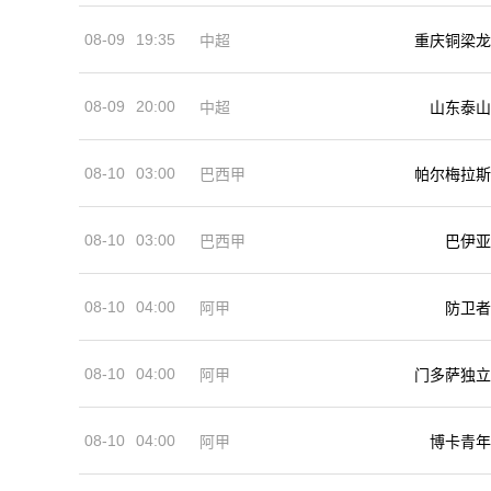
08-09
19:35
中超
重庆铜梁龙
08-09
20:00
中超
山东泰山
08-10
03:00
巴西甲
帕尔梅拉斯
08-10
03:00
巴西甲
巴伊亚
08-10
04:00
阿甲
防卫者
08-10
04:00
阿甲
门多萨独立
08-10
04:00
阿甲
博卡青年