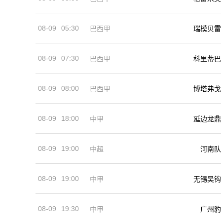
08-09
05:30
巴西甲
瑞模贝雷
08-09
07:30
巴西甲
科里蒂巴
08-09
08:00
巴西甲
博塔弗戈
08-09
18:00
中甲
延边龙鼎
08-09
19:00
河南队
中超
08-09
19:00
中甲
无锡吴钩
08-09
19:30
中甲
广州豹