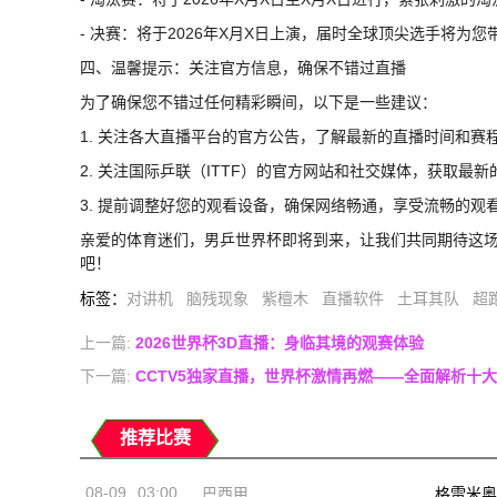
- 决赛：将于2026年X月X日上演，届时全球顶尖选手将为
四、温馨提示：关注官方信息，确保不错过直播
为了确保您不错过任何精彩瞬间，以下是一些建议：
1. 关注各大直播平台的官方公告，了解最新的直播时间和赛
2. 关注国际乒联（ITTF）的官方网站和社交媒体，获取最
3. 提前调整好您的观看设备，确保网络畅通，享受流畅的观
亲爱的体育迷们，男乒世界杯即将到来，让我们共同期待这
吧！
标签
：
对讲机
脑残现象
紫檀木
直播软件
土耳其队
超
上一篇:
2026世界杯3D直播：身临其境的观赛体验
下一篇:
CCTV5独家直播，世界杯激情再燃——全面解析十
推荐比赛
08-09
03:00
巴西甲
格雷米奥