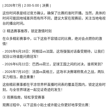
| 2026年7月 | 2:00-5:00 | 决赛 |
这份时间表是经过官方确认，确保了比赛的准时开播。当然，具体的
时间可能因地域差异而有所不同，建议大家在观赛前，关注当地电视
台的播出时间。
② 精选赛事推荐，锁定激情时刻
在众多精彩赛事中，以下这些不容错过的比赛，绝对会点燃你的激
情！
- 2026年6月18日：阿根廷vs法国，这场强强对话备受期待，让我们
拭目以待谁能问鼎冠军！
- 2026年6月22日：巴西vs荷兰，足球王国之间的对决，谁将笑到？
- 2026年7月10日：法国vs英格兰，这场半决赛堪称焦点之战，两队
实力相当，悬念重重！
这些精彩赛事都在平凉世界杯直播时间表的覆盖范围内，锁定这些时
刻，与全世界球迷一起见证奇迹的发生！
③ 观赛指南，轻松享受赛事
观赛过程中，以下这些小贴士或许能让你更好地享受比赛：