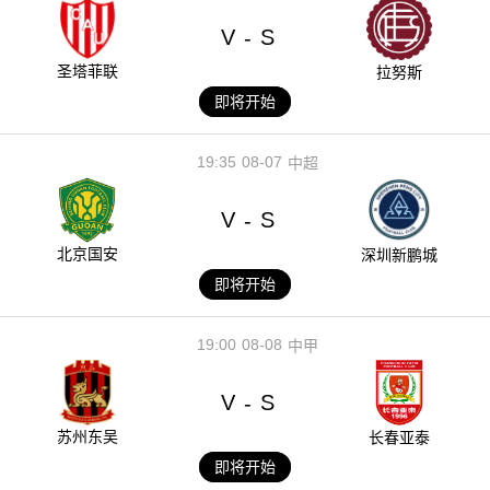
V
S
-
圣塔菲联
拉努斯
即将开始
19:35
08-07
中超
V
S
-
北京国安
深圳新鹏城
即将开始
19:00
08-08
中甲
V
S
-
苏州东吴
长春亚泰
即将开始