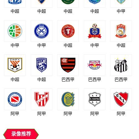
中超
中超
中超
中超
中甲
中甲
中甲
中超
中甲
中超
中超
中超
巴西甲
巴西甲
巴西甲
阿甲
阿甲
阿甲
阿甲
阿甲
录像推荐