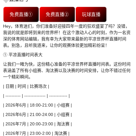
免费直播①
免费直播②
玩球直播
Hey，体育迷们，你们准备好迎接四年一度的狂欢盛宴了吗？没错，
我说的就是即将到来的世界杯！在这个激动人心的时刻，作为一名资
深的体育网站编辑，我有幸为大家带来最新的平凉世界杯直播时间
表。别急，且听我道来，让你的观赛体验更加精彩纷呈！
① 平凉直播时间表大
让我们一睹为快，这份精心准备的平凉世界杯直播时间表。这份时间
表涵盖了所有小组赛、淘汰赛以及决赛的时间安排，让你不错过任何
一个精彩瞬间。
| 日期 | 时间 | 比赛场次 |
| ---------- | -------------- | ------------ |
| 2026年6月 | 18:00-21:00 | 小组赛 |
| 2026年6月 | 21:00-24:00 | 小组赛 |
| 2026年7月 | 20:00-23:00 | 淘汰赛 |
| 2026年7月 | 23:00-2:00 | 淘汰赛 |