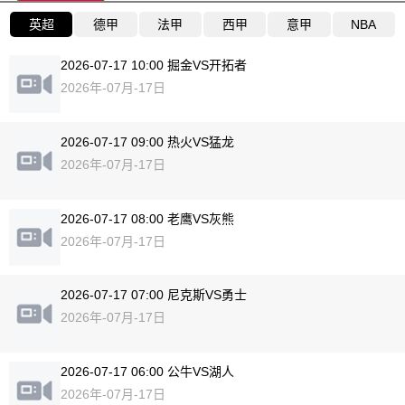
英超
德甲
法甲
西甲
意甲
NBA
2026-07-17 10:00 掘金VS开拓者
2026年-07月-17日
2026-07-17 09:00 热火VS猛龙
2026年-07月-17日
2026-07-17 08:00 老鹰VS灰熊
2026年-07月-17日
2026-07-17 07:00 尼克斯VS勇士
2026年-07月-17日
2026-07-17 06:00 公牛VS湖人
2026年-07月-17日