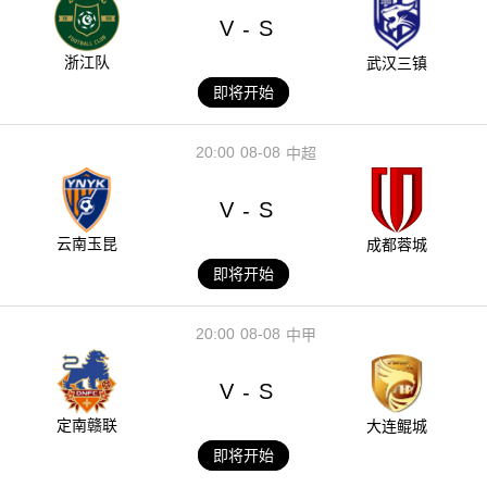
V
S
-
浙江队
武汉三镇
即将开始
20:00
08-08
中超
V
S
-
云南玉昆
成都蓉城
即将开始
20:00
08-08
中甲
V
S
-
定南赣联
大连鲲城
即将开始