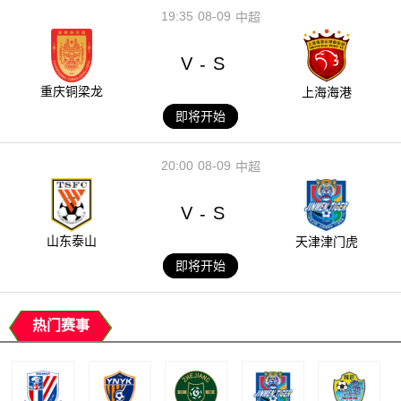
19:35
08-09
中超
V
S
-
重庆铜梁龙
上海海港
即将开始
20:00
08-09
中超
V
S
-
山东泰山
天津津门虎
即将开始
热门赛事