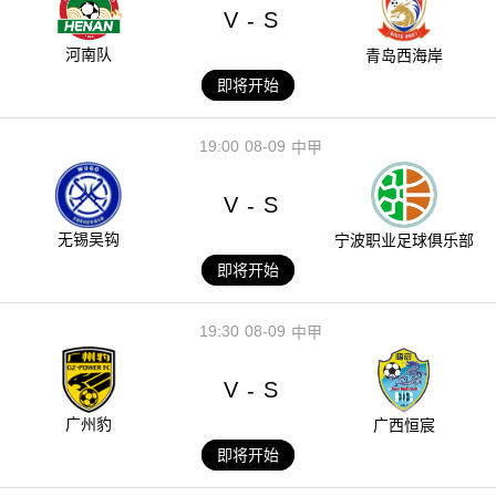
V
S
-
河南队
青岛西海岸
即将开始
19:00
08-09
中甲
V
S
-
无锡吴钩
宁波职业足球俱乐部
即将开始
19:30
08-09
中甲
V
S
-
广州豹
广西恒宸
即将开始