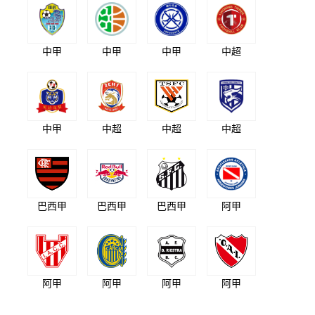
中甲
中甲
中甲
中超
中甲
中超
中超
中超
巴西甲
巴西甲
巴西甲
阿甲
阿甲
阿甲
阿甲
阿甲