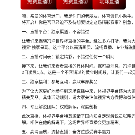
免费直播①
免费直播②
玩球直播
嗨，亲爱的体育迷们，我是你们的老朋友，体育资讯小助手
将开启！你是否已经迫不及待想要锁定这场精彩赛事？别急
一、直播平台：独家渠道，不容错过
让我们来揭晓冯坤世界杯直播的平台。经过多方打听，我为大
视界”独家呈现。这个平台以高清画质、流畅直播、专业解说
二、直播时间表：锁定精彩，不错过任何一个瞬间
接下来，让我们来看看直播的具体时间。据可靠消息，冯坤世界
2日凌晨1点。这是一个不容错过的黄金时间段，让我们一起
三、独家福利：参与互动，赢取丰厚奖品
为了让大家更好地参与到这场直播中来，体视界平台还为大
精美奖品。具体活动规则，请大家关注体视界官方微博和微
四、专业解说团队：权威解读，深度剖析
此次直播，体视界平台特意邀请了国内知名足球解说员张晓
解。相信在他的解说下，这场世界杯直播会更加精彩。
五、高清画质，流畅直播：全方位感受赛事魅力