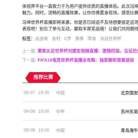
体视界平台一直致力于为用户提供优质的直播体验。此次冯
魅力。同时，流畅的直播效果，让你仿佛置身现场，感受比
冯坤世界杯直播即将来袭，你是否已经迫不及待想要锁定这
表现吧！别忘了参与互动，赢取丰厚奖品哦！让我们共同期
标签
：
巡游者
身材
C罗
赛季
零食
决战世界杯
上一篇:
聚焦女足世界杯刘建宏视频直播：激情四溢，见证历
下一篇:
FIFA18电竞世界杯直播全攻略：独家解析观看途径
推荐比赛
08-07
19:35
中超
北京国安
08-08
19:00
中甲
苏州东吴
08-08
19:00
中超
青岛海牛