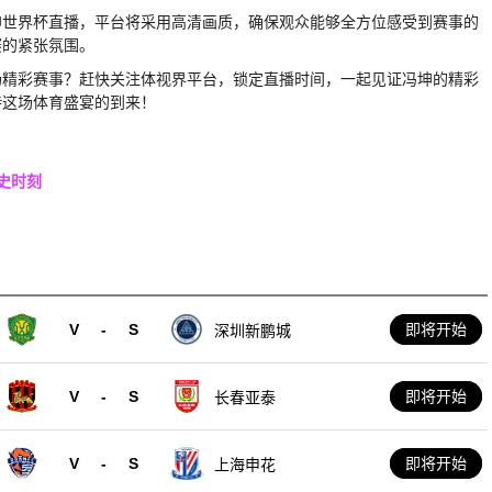
坤世界杯直播，平台将采用高清画质，确保观众能够全方位感受到赛事的
赛的紧张氛围。
场精彩赛事？赶快关注体视界平台，锁定直播时间，一起见证冯坤的精彩
待这场体育盛宴的到来！
史时刻
V
-
S
即将开始
深圳新鹏城
V
-
S
即将开始
长春亚泰
V
-
S
即将开始
上海申花