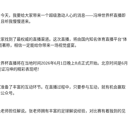
。今天，我要给大家带来一个超级激动人心的消息——冯坤世界杯直播即
，且听我慢慢道来。
家找到了最权威的直播渠道。这次直播，将由国内知名体育直播平台“体
而著称，相信一定能给你带来一场视觉盛宴。
杯直播将在当地时间2026年6月1日晚上8点正式开始。北京时间是6月
见证冯坤的精彩表现吧！
家准备了丰富的互动环节。在直播过程中，只要参与互动，就有机会赢取
信公众号。
光老师担任解说。张老师拥有丰富的足球解说经验，对比赛有着独到的见