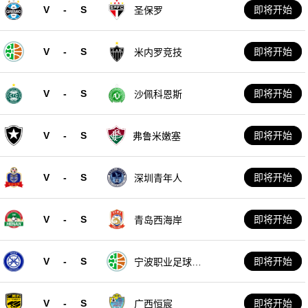
V
-
S
即将开始
圣保罗
V
-
S
即将开始
米内罗竞技
V
-
S
即将开始
沙佩科恩斯
V
-
S
即将开始
弗鲁米嫩塞
V
-
S
即将开始
深圳青年人
V
-
S
即将开始
青岛西海岸
V
-
S
即将开始
宁波职业足球俱
乐部
V
-
S
即将开始
广西恒宸