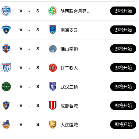
V
-
S
即将开始
陕西联合月亮泊
队
V
-
S
即将开始
南通支云
V
-
S
即将开始
佛山南狮
V
-
S
即将开始
辽宁铁人
V
-
S
即将开始
武汉三镇
V
-
S
即将开始
成都蓉城
V
-
S
即将开始
大连鲲城