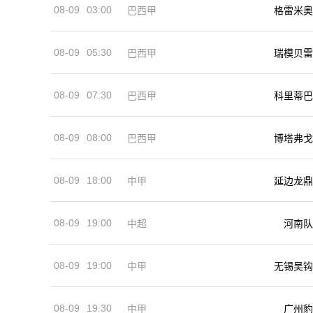
08-09
03:00
巴西甲
格雷米奥
08-09
05:30
巴西甲
瑞模贝雷
08-09
07:30
巴西甲
科里蒂巴
08-09
08:00
巴西甲
博塔弗戈
08-09
18:00
中甲
延边龙鼎
08-09
19:00
河南队
中超
08-09
19:00
中甲
无锡吴钩
08-09
19:30
中甲
广州豹