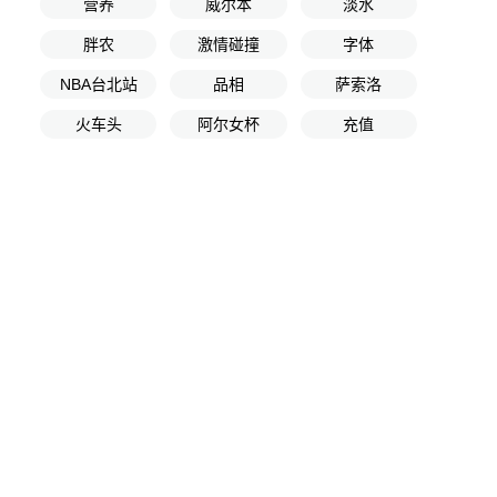
营养
威尔本
淡水
胖农
激情碰撞
字体
NBA台北站
品相
萨索洛
火车头
阿尔女杯
充值