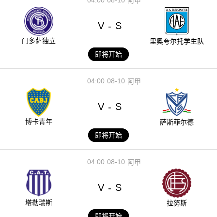
阿甲
V
S
-
门多萨独立
里奥夸尔托学生队
即将开始
04:00
08-10
阿甲
V
S
-
博卡青年
萨斯菲尔德
即将开始
04:00
08-10
阿甲
V
S
-
塔勒瑞斯
拉努斯
即将开始