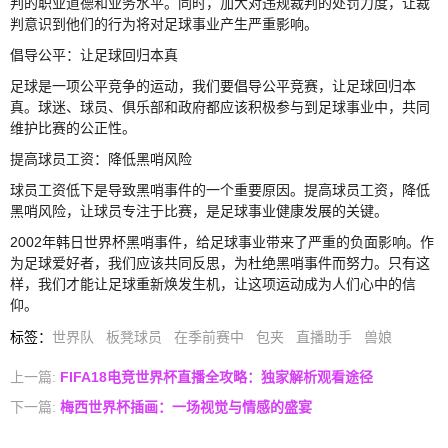
判的职业道德和业务水平。同时，加大对违规裁判的处罚力度，让裁
判意识到他们的行为将对足球事业产生严重影响。
倡导公平：让足球回归本真
足球是一项公平竞争的运动，我们要倡导公平竞赛，让足球回归本
真。球迷、球员、俱乐部和政府都应该积极参与到足球事业中，共同
维护比赛的公正性。
提高球员工资：降低黑哨风险
球员工资低下是导致黑哨事件的一个重要原因。提高球员工资，降低
黑哨风险，让球员专注于比赛，是足球事业健康发展的关键。
2002年韩日世界杯黑哨事件，给足球事业带来了严重的负面影响。作
为足球爱好者，我们应该共同反思，为杜绝黑哨事件而努力。只有这
样，我们才能让足球重新焕发生机，让这项运动成为人们心中的信
仰。
标签
：
世界队
板凳球员
在季前赛中
包夹
直播助手
兽娘
上一篇:
FIFA18电竞世界杯直播全攻略：独家解析观看途径
下一篇:
梅西世界杯插画：一场视觉与情感的盛宴