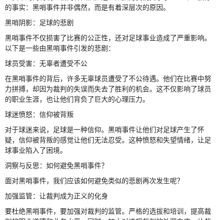
的事实：黑哨事件并非偶然，而是有着深层次的原因。
黑哨阴影：足球的悲剧
黑哨事件不仅损害了比赛的公正性，还对足球事业造成了严重影响。
以下是一些由黑哨事件引发的悲剧：
球员受害：无辜者遭受不公
在黑哨事件的背后，许多无辜球员遭受了不公待遇。他们在比赛中努
力拼搏，却因为裁判的失误而失去了胜利的机会。这不仅影响了球员
的职业生涯，也让他们背负了巨大的心理压力。
球迷愤怒：信仰被背叛
对于球迷来说，足球是一种信仰。黑哨事件让他们对足球产生了怀
疑，信仰被背叛的感觉让他们无法忍受。这种愤怒和失望情绪，让足
球事业陷入了困境。
洞察与反思：如何避免黑哨事件？
面对黑哨事件，我们应该如何避免类似的悲剧再次发生呢？
加强监管：让裁判成为正义的化身
要杜绝黑哨事件，要加强对裁判的监管。严格的选拔和培训，提高裁