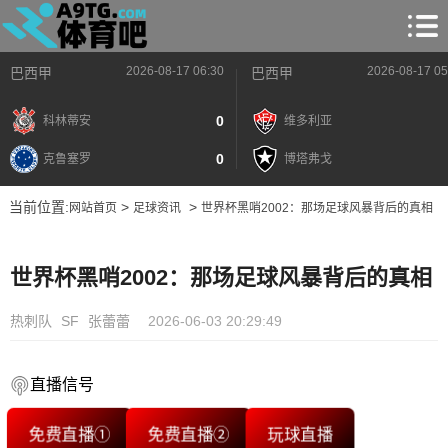
2026-08-17 06:30
2026-08-17 05
巴西甲
巴西甲
0
科林蒂安
维多利亚
0
克鲁塞罗
博塔弗戈
当前位置:
>
>
网站首页
足球资讯
世界杯黑哨2002：那场足球风暴背后的真相
世界杯黑哨2002：那场足球风暴背后的真相
热刺队
SF
张蕾蕾
2026-06-03 20:29:49
直播信号
免费直播①
免费直播②
玩球直播