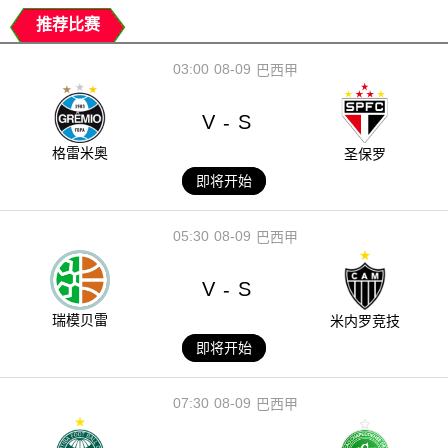
推荐比赛
03:00
08-09
巴西甲
V
S
-
格雷米奥
圣保罗
即将开始
05:30
08-09
巴西甲
V
S
-
瑞模贝雷
米内罗竞技
即将开始
07:30
08-09
巴西甲