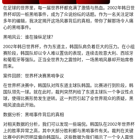
在足球的世界里，每一届世界杯都充满了激情与热血。2002年韩日世
界杯却因一桩黑哨事件，成为了众说纷纭的话题。作为一名关注足球
多年的编辑，我决定揭开这场风暴背后的真相，带你了解那场令人痛
心的黑哨事件。
黑哨风云：谁在操纵足球？
2002年韩日世界杯，作为东道主，韩国队肩负着巨大的压力。在小组
赛阶段，韩国队却以令人难以置信的表现，连续击败意大利、西班牙
和葡萄牙等强队。正当全世界为之震惊时，一场黑哨风暴却开始席卷
而来。
案件回顾：世界杯决赛黑哨争议
在世界杯决赛中，韩国队对阵东道主球队韩国。比赛进行到阶段，韩
国队领先一球。就在此时，裁判突然判给了东道主球队一个争议性点
球，使得比赛形势发生逆转。这一判罚引起了全世界观众的质疑，黑
哨风波由此开始。
数据分析：黑哨事件背后的真相
对相关数据的分析，我们可以发现一些端倪。韩国队在2002年世界杯
上的胜率异常之高，其中大部分胜利都与黑哨事件有关。裁判在关键
比赛中的判罚明显偏向韩国队。这些数据为我们揭示了一个令人震惊