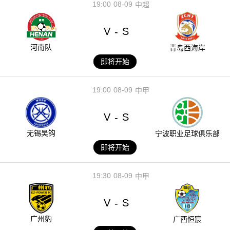
19:00
08-09
中超
V
S
-
河南队
青岛西海岸
即将开始
19:00
08-09
中甲
V
S
-
无锡吴钩
宁波职业足球俱乐部
即将开始
19:30
08-09
中甲
V
S
-
广州豹
广西恒宸