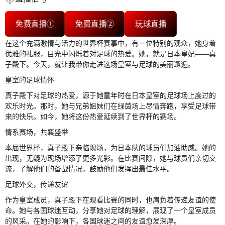
免费直播①
免费直播②
玩球直播
在这个充满激情与活力的世界杯赛事中，有一位特别的观众，她身着
优雅的礼服，目光中闪烁着对足球的热爱。她，就是日本皇妃——真
子殿下。今天，就让我带你走进这场皇室与足球的美丽邂逅。
皇室的足球情怀
真子殿下对足球的热爱，源于她童年时在日本皇室的足球场上度过的
欢乐时光。那时，她与兄弟姐妹们在绿茵场上尽情奔跑，享受足球带
来的快乐。如今，她将这份热爱延续到了世界杯的赛场。
情系赛场，共襄盛举
本届世界杯，真子殿下亲临现场，为日本队的球员们加油助威。她的
出现，无疑为现场增添了更多光彩。在比赛间隙，她与球员们亲切交
流，了解他们的备战情况，鼓励他们发挥出最佳水平。
足球外交，传递友谊
作为皇室成员，真子殿下在观看比赛的同时，也肩负着传递友谊的使
命。她与各国球迷互动，分享她对足球的理解，展现了一个皇室成员
的风采。在她的影响下，各国球迷之间的友谊愈发深厚。