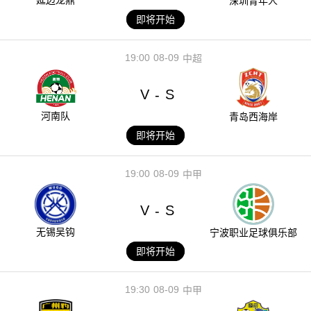
深圳青年人
即将开始
19:00
08-09
中超
V
S
-
河南队
青岛西海岸
即将开始
19:00
08-09
中甲
V
S
-
无锡吴钩
宁波职业足球俱乐部
即将开始
19:30
08-09
中甲