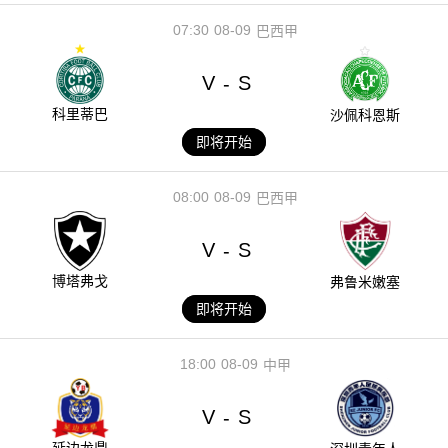
07:30
08-09
巴西甲
V
S
-
科里蒂巴
沙佩科恩斯
即将开始
08:00
08-09
巴西甲
V
S
-
博塔弗戈
弗鲁米嫩塞
即将开始
18:00
08-09
中甲
V
S
-
延边龙鼎