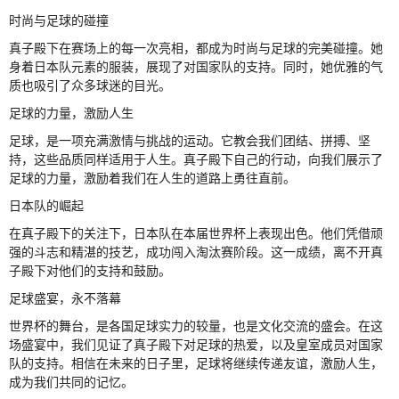
时尚与足球的碰撞
真子殿下在赛场上的每一次亮相，都成为时尚与足球的完美碰撞。她
身着日本队元素的服装，展现了对国家队的支持。同时，她优雅的气
质也吸引了众多球迷的目光。
足球的力量，激励人生
足球，是一项充满激情与挑战的运动。它教会我们团结、拼搏、坚
持，这些品质同样适用于人生。真子殿下自己的行动，向我们展示了
足球的力量，激励着我们在人生的道路上勇往直前。
日本队的崛起
在真子殿下的关注下，日本队在本届世界杯上表现出色。他们凭借顽
强的斗志和精湛的技艺，成功闯入淘汰赛阶段。这一成绩，离不开真
子殿下对他们的支持和鼓励。
足球盛宴，永不落幕
世界杯的舞台，是各国足球实力的较量，也是文化交流的盛会。在这
场盛宴中，我们见证了真子殿下对足球的热爱，以及皇室成员对国家
队的支持。相信在未来的日子里，足球将继续传递友谊，激励人生，
成为我们共同的记忆。