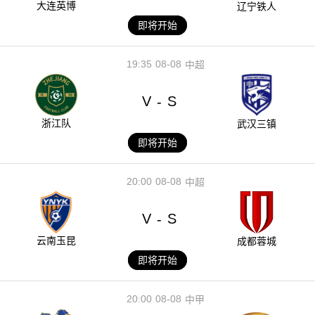
大连英博
辽宁铁人
即将开始
19:35
08-08
中超
V
S
-
浙江队
武汉三镇
即将开始
20:00
08-08
中超
V
S
-
云南玉昆
成都蓉城
即将开始
20:00
08-08
中甲