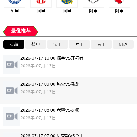
阿甲
阿甲
阿甲
阿甲
阿甲
录像推荐
英超
德甲
法甲
西甲
意甲
NBA
2026-07-17 10:00 掘金VS开拓者
2026年-07月-17日
2026-07-17 09:00 热火VS猛龙
2026年-07月-17日
2026-07-17 08:00 老鹰VS灰熊
2026年-07月-17日
2026-07-17 07:00 尼克斯VS勇士