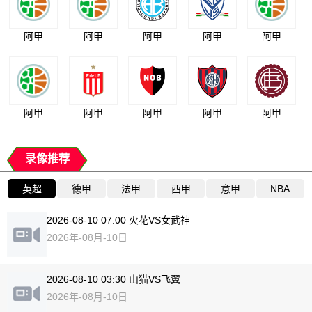
阿甲
阿甲
阿甲
阿甲
阿甲
阿甲
阿甲
阿甲
阿甲
阿甲
录像推荐
英超
德甲
法甲
西甲
意甲
NBA
2026-08-10 07:00 火花VS女武神
2026年-08月-10日
2026-08-10 03:30 山猫VS飞翼
2026年-08月-10日