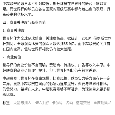
中超联赛的球员水平相对较低，部分球员在世界杯的舞台上难以立
足。而世界杯的球员在各自国家的顶级联赛中都有着出色的表现，具
备较高的竞技水平。
四、赛事关注度与商业价值
1. 赛事关注度
世界杯作为全球足球盛事，关注度极高。据统计，2018年俄罗斯世界
杯期间，全球观看比赛的观众人数达到35.9亿。而中超联赛的关注度
在国内较高，但与世界杯相比仍有较大差距。
2. 商业价值
世界杯的商业价值不言而喻，赞助商、转播权、广告等收入丰厚。中
超联赛的商业价值逐年提升，但与世界杯相比仍有较大差距。
中超联赛与世界杯在赛事规模、比赛风格、球员实力等方面存在一定
差异。虽然中超联赛在国内的影响力逐年提升，但要与世界杯相比，
仍需努力。希望在未来，中超联赛能够不断进步，为球迷带来更多精
彩比赛。
标签
：
火箭与湖人
NBA手游
卡尔玛
名画
这笔交易
重庆铜梁龙