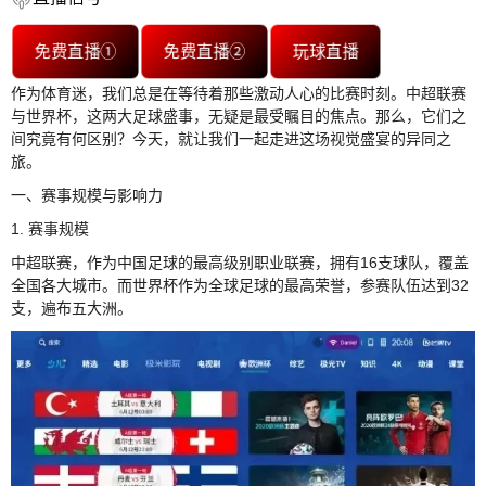
免费直播①
免费直播②
玩球直播
作为体育迷，我们总是在等待着那些激动人心的比赛时刻。中超联赛
与世界杯，这两大足球盛事，无疑是最受瞩目的焦点。那么，它们之
间究竟有何区别？今天，就让我们一起走进这场视觉盛宴的异同之
旅。
一、赛事规模与影响力
1. 赛事规模
中超联赛，作为中国足球的最高级别职业联赛，拥有16支球队，覆盖
全国各大城市。而世界杯作为全球足球的最高荣誉，参赛队伍达到32
支，遍布五大洲。