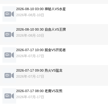
2026-08-10 03:00 神秘人VS水星
2026年-08月-10日
2026-08-10 00:30 自由人VS王牌
2026年-08月-10日
2026-07-17 10:00 掘金VS开拓者
2026年-07月-17日
2026-07-17 09:00 热火VS猛龙
2026年-07月-17日
2026-07-17 08:00 老鹰VS灰熊
2026年-07月-17日