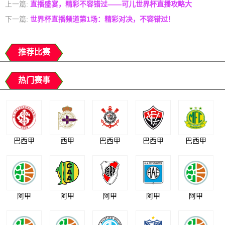
上一篇:
直播盛宴，精彩不容错过——可儿世界杯直播攻略大
下一篇:
世界杯直播频道第1场：精彩对决，不容错过！
推荐比赛
热门赛事
巴西甲
西甲
巴西甲
巴西甲
巴西甲
阿甲
阿甲
阿甲
阿甲
阿甲