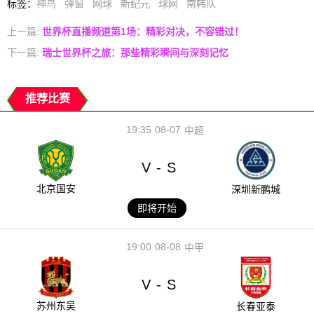
标签
：
神鸟
弹窗
网球
新纪元
球网
南韩队
上一篇:
世界杯直播频道第1场：精彩对决，不容错过！
下一篇:
瑞士世界杯之旅：那些精彩瞬间与深刻记忆
推荐比赛
19:35
08-07
中超
V
S
-
北京国安
深圳新鹏城
即将开始
19:00
08-08
中甲
V
S
-
苏州东吴
长春亚泰