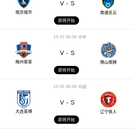
V
S
-
南京城市
南通支云
即将开始
19:30
08-08
中甲
V
S
-
梅州客家
佛山南狮
即将开始
19:35
08-08
中超
V
S
-
大连英博
辽宁铁人
即将开始