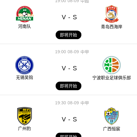
19:00
08-09
中超
V
S
-
河南队
青岛西海岸
即将开始
19:00
08-09
中甲
V
S
-
无锡吴钩
宁波职业足球俱乐部
即将开始
19:30
08-09
中甲
V
S
-
广州豹
广西恒宸