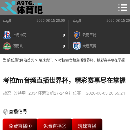
2026-08-15 20:00
2026-08-15 20
中超
中超
0
上海申花
云南玉昆
0
河南队
大连英博
当前位置:
>
>
网站首页
足球资讯
考拉fm音频直播世界杯，精彩赛事尽在掌握
考拉fm音频直播世界杯，精彩赛事尽在掌握
战况
沙特甲
2034杯荣誉组17-24名排位赛
2026-06-03 20:55:24
直播信号
免费直播①
免费直播②
玩球直播