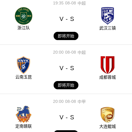
19:35
08-08
中超
V
S
-
浙江队
武汉三镇
即将开始
20:00
08-08
中超
V
S
-
云南玉昆
成都蓉城
即将开始
20:00
08-08
中甲
V
S
-
定南赣联
大连鲲城