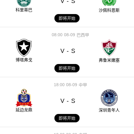
V
S
-
科里蒂巴
沙佩科恩斯
即将开始
08:00
08-09
巴西甲
V
S
-
博塔弗戈
弗鲁米嫩塞
即将开始
18:00
08-09
中甲
V
S
-
延边龙鼎
深圳青年人
即将开始