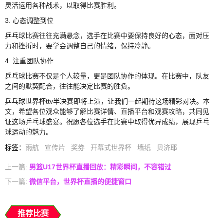
灵活运用各种战术，以取得比赛胜利。
3. 心态调整到位
乒乓球比赛往往充满悬念，选手在比赛中要保持良好的心态，面对压
力和挫折时，要学会调整自己的情绪，保持冷静。
4. 注重团队协作
乒乓球比赛不仅是个人较量，更是团队协作的体现。在比赛中，队友
之间的默契配合，往往能决定比赛的胜负。
乒乓球世界杯ttv半决赛即将上演，让我们一起期待这场精彩对决。本
文，希望各位观众能够了解比赛详情、直播平台和观赛攻略，共同见
证这场乒乓球盛宴。祝愿各位选手在比赛中取得优异成绩，展现乒乓
球运动的魅力。
标签
：
雨航
宣传片
奖券
开幕式世界杯
墙纸
贝济耶
上一篇:
男篮U17世界杯直播回放：精彩瞬间，不容错过
下一篇:
微信平台，世界杯直播的便捷窗口
推荐比赛