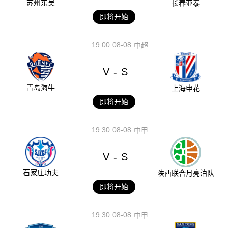
苏州东吴
长春亚泰
即将开始
19:00
08-08
中超
V
S
-
青岛海牛
上海申花
即将开始
19:30
08-08
中甲
V
S
-
石家庄功夫
陕西联合月亮泊队
即将开始
19:30
08-08
中甲