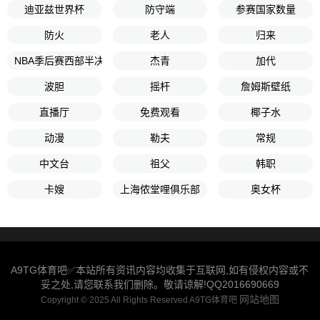
迪亚兹世界杯
防守端
参赛国家数量
防火
老人
归来
NBA季后赛西部半决赛G6
杰青
加代
波胆
摇杆
詹姆斯壁纸
直播厅
免费观看
椰子水
动漫
勒夫
常规
中文台
祖父
韩职
卡嫂
上海侬堂哩俱乐部
奥女杯
A9TG体育吧✅本站所有资讯内容均收集于互联网,如有侵权内容或不
妥之处,请您联系我们删除。敬请谅解!QQ2016690669
网站地图
Copyright © 2025 All Rights Reserved A9TG体育吧