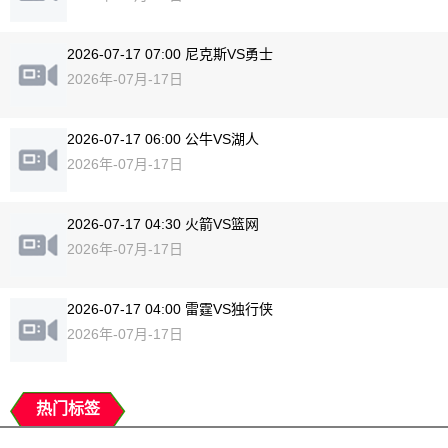
2026-07-17 07:00 尼克斯VS勇士
2026年-07月-17日
2026-07-17 06:00 公牛VS湖人
2026年-07月-17日
2026-07-17 04:30 火箭VS篮网
2026年-07月-17日
2026-07-17 04:00 雷霆VS独行侠
2026年-07月-17日
热门标签