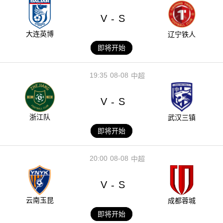
V
S
-
大连英博
辽宁铁人
即将开始
19:35
08-08
中超
V
S
-
浙江队
武汉三镇
即将开始
20:00
08-08
中超
V
S
-
云南玉昆
成都蓉城
即将开始