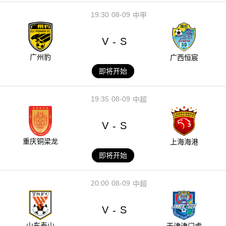
19:30
08-09
中甲
V
S
-
广州豹
广西恒宸
即将开始
19:35
08-09
中超
V
S
-
重庆铜梁龙
上海海港
即将开始
20:00
08-09
中超
V
S
-
山东泰山
天津津门虎