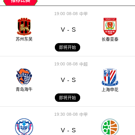
推荐比赛
19:00
08-08
中甲
V
S
-
苏州东吴
长春亚泰
即将开始
19:00
08-08
中超
V
S
-
青岛海牛
上海申花
即将开始
19:30
08-08
中甲
V
S
-