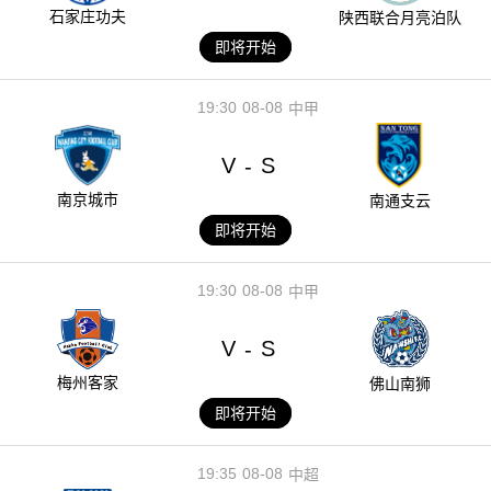
石家庄功夫
陕西联合月亮泊队
即将开始
19:30
08-08
中甲
V
S
-
南京城市
南通支云
即将开始
19:30
08-08
中甲
V
S
-
梅州客家
佛山南狮
即将开始
19:35
08-08
中超