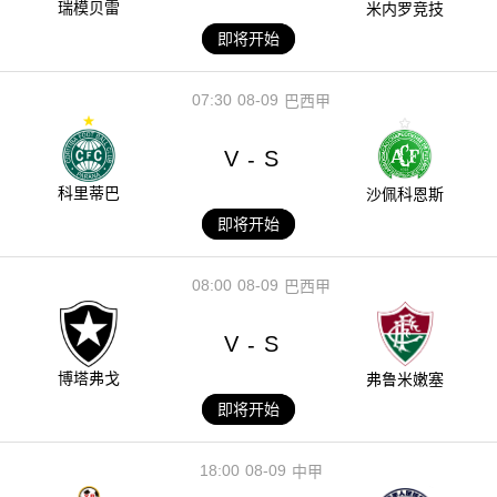
瑞模贝雷
米内罗竞技
即将开始
07:30
08-09
巴西甲
V
S
-
科里蒂巴
沙佩科恩斯
即将开始
08:00
08-09
巴西甲
V
S
-
博塔弗戈
弗鲁米嫩塞
即将开始
18:00
08-09
中甲