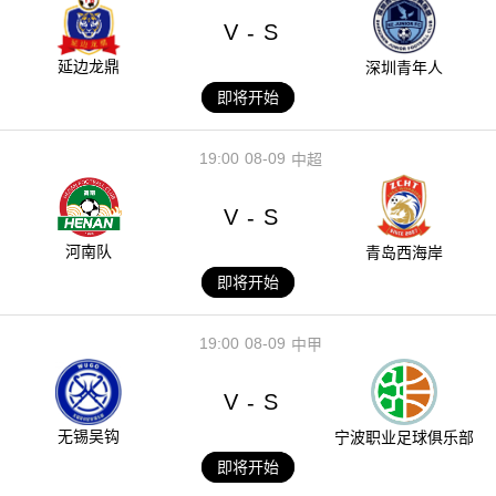
V
S
-
延边龙鼎
深圳青年人
即将开始
19:00
08-09
中超
V
S
-
河南队
青岛西海岸
即将开始
19:00
08-09
中甲
V
S
-
无锡吴钩
宁波职业足球俱乐部
即将开始