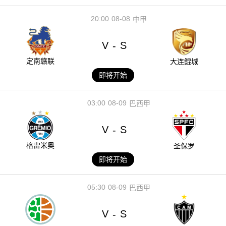
20:00
08-08
中甲
V
S
-
定南赣联
大连鲲城
即将开始
03:00
08-09
巴西甲
V
S
-
格雷米奥
圣保罗
即将开始
05:30
08-09
巴西甲
V
S
-