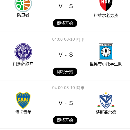
V
S
-
防卫者
纽维尔老男孩
即将开始
04:00
08-10
阿甲
V
S
-
门多萨独立
里奥夸尔托学生队
即将开始
04:00
08-10
阿甲
V
S
-
博卡青年
萨斯菲尔德
即将开始