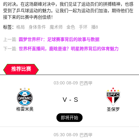
的对决。在这场巅峰对决中，我们见证了运动员们的拼搏精神，也感
受到了乒乓球运动的魅力。让我们一起为运动员们加油，期待他们在
接下来的比赛中再创佳绩！
标签
：
格局
身体条件
魔术师
金色
手环
播8
上一篇:
圆梦世界杯7：足球赛事背后的故事与数据
下一篇:
世界杯直播间，鹿晗是谁？明星跨界背后的体育魅力
推荐比赛
03:00
08-09
巴西甲
V
S
-
格雷米奥
圣保罗
即将开始
05:30
08-09
巴西甲