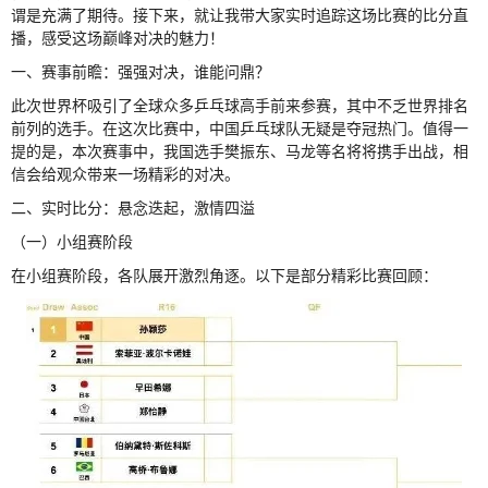
谓是充满了期待。接下来，就让我带大家实时追踪这场比赛的比分直
播，感受这场巅峰对决的魅力！
一、赛事前瞻：强强对决，谁能问鼎？
此次世界杯吸引了全球众多乒乓球高手前来参赛，其中不乏世界排名
前列的选手。在这次比赛中，中国乒乓球队无疑是夺冠热门。值得一
提的是，本次赛事中，我国选手樊振东、马龙等名将将携手出战，相
信会给观众带来一场精彩的对决。
二、实时比分：悬念迭起，激情四溢
（一）小组赛阶段
在小组赛阶段，各队展开激烈角逐。以下是部分精彩比赛回顾：