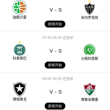
V
S
-
瑞模贝雷
米内罗竞技
即将开始
07:30
08-09
巴西甲
V
S
-
科里蒂巴
沙佩科恩斯
即将开始
08:00
08-09
巴西甲
V
S
-
博塔弗戈
弗鲁米嫩塞
即将开始