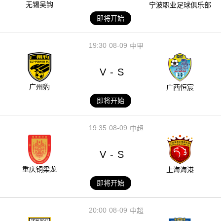
无锡吴钩
宁波职业足球俱乐部
即将开始
19:30
08-09
中甲
V
S
-
广州豹
广西恒宸
即将开始
19:35
08-09
中超
V
S
-
重庆铜梁龙
上海海港
即将开始
20:00
08-09
中超