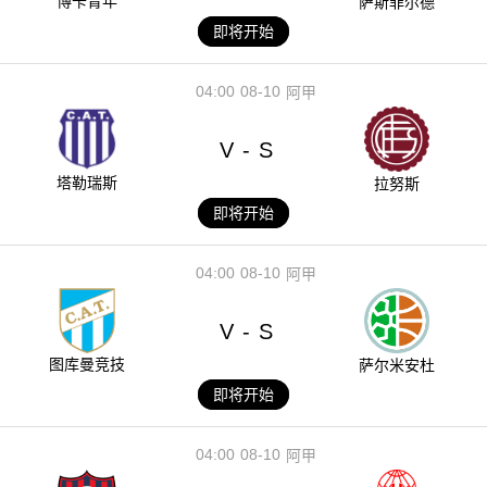
博卡青年
萨斯菲尔德
即将开始
04:00
08-10
阿甲
V
S
-
塔勒瑞斯
拉努斯
即将开始
04:00
08-10
阿甲
V
S
-
图库曼竞技
萨尔米安杜
即将开始
04:00
08-10
阿甲