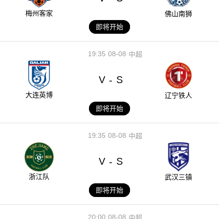
梅州客家
佛山南狮
即将开始
19:35
08-08
中超
V
S
-
大连英博
辽宁铁人
即将开始
19:35
08-08
中超
V
S
-
浙江队
武汉三镇
即将开始
20:00
08-08
中超