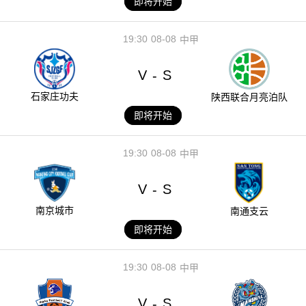
即将开始
19:30
08-08
中甲
V
S
-
石家庄功夫
陕西联合月亮泊队
即将开始
19:30
08-08
中甲
V
S
-
南京城市
南通支云
即将开始
19:30
08-08
中甲
V
S
-