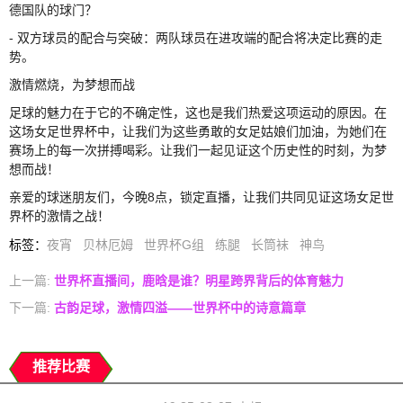
德国队的球门？
- 双方球员的配合与突破：两队球员在进攻端的配合将决定比赛的走
势。
激情燃烧，为梦想而战
足球的魅力在于它的不确定性，这也是我们热爱这项运动的原因。在
这场女足世界杯中，让我们为这些勇敢的女足姑娘们加油，为她们在
赛场上的每一次拼搏喝彩。让我们一起见证这个历史性的时刻，为梦
想而战！
亲爱的球迷朋友们，今晚8点，锁定直播，让我们共同见证这场女足世
界杯的激情之战！
标签
：
夜宵
贝林厄姆
世界杯G组
练腿
长筒袜
神鸟
上一篇:
世界杯直播间，鹿晗是谁？明星跨界背后的体育魅力
下一篇:
古韵足球，激情四溢——世界杯中的诗意篇章
推荐比赛