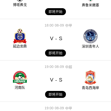
博塔弗戈
弗鲁米嫩塞
即将开始
18:00
08-09
中甲
V
S
-
延边龙鼎
深圳青年人
即将开始
19:00
08-09
中超
V
S
-
河南队
青岛西海岸
即将开始
19:00
08-09
中甲