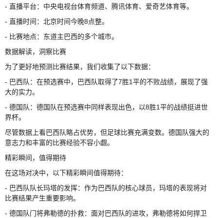
- 直播平台：中央电视台体育频道、腾讯体育、爱奇艺体育等。
- 直播时间：北京时间今晚8点整。
- 比赛地点：东道主巴西的多个城市。
数据解读，洞察比赛
为了更好地预测比赛结果，我们收集了以下数据：
- 巴西队：在预选赛中，巴西队取得了7胜1平的不败战绩，展现了强
大的实力。
- 德国队：德国队在预选赛中同样表现出色，以8胜1平的战绩挺进世
界杯。
尽管数据上看巴西队略占优势，但足球比赛充满变数。德国队强大的
意志力和丰富的比赛经验不容小觑。
精彩瞬间，值得期待
在这场对决中，以下精彩瞬间值得期待：
- 巴西队队长玛塔的发挥：作为巴西队的核心球员，玛塔的表现将对
比赛结果产生重要影响。
- 德国队门将弗勒德的扑救：面对巴西队的进攻，弗勒德将如何捍卫