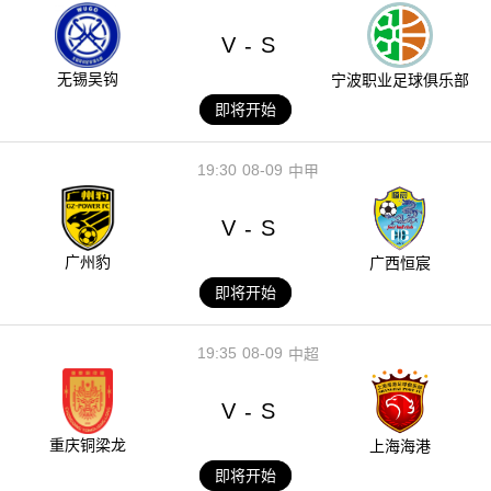
V
S
-
无锡吴钩
宁波职业足球俱乐部
即将开始
19:30
08-09
中甲
V
S
-
广州豹
广西恒宸
即将开始
19:35
08-09
中超
V
S
-
重庆铜梁龙
上海海港
即将开始