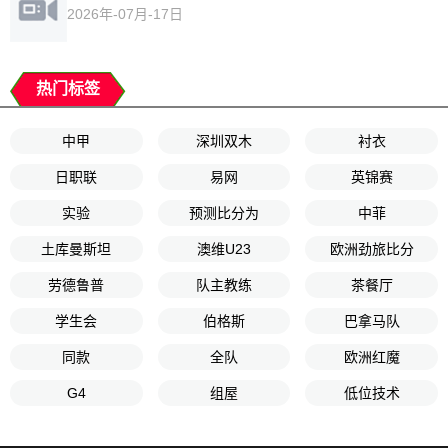
2026年-07月-17日
热门标签
中甲
深圳双木
衬衣
日职联
易网
英锦赛
实验
预测比分为
中菲
土库曼斯坦
澳维U23
欧洲劲旅比分
劳德鲁普
队主教练
茶餐厅
学生会
伯格斯
巴拿马队
同款
全队
欧洲红魔
G4
组屋
低位技术