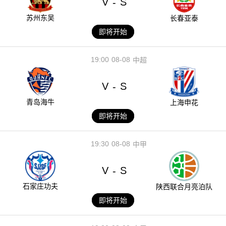
V
S
-
苏州东吴
长春亚泰
即将开始
19:00
08-08
中超
V
S
-
青岛海牛
上海申花
即将开始
19:30
08-08
中甲
V
S
-
石家庄功夫
陕西联合月亮泊队
即将开始