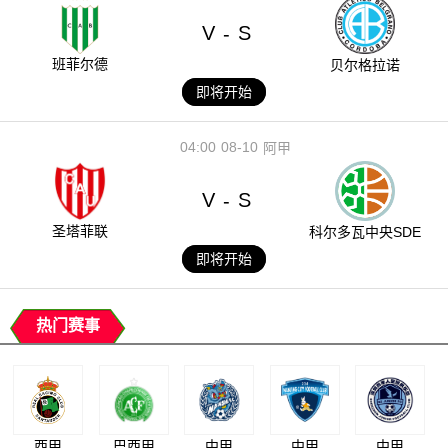
V
S
-
班菲尔德
贝尔格拉诺
即将开始
04:00
08-10
阿甲
V
S
-
圣塔菲联
科尔多瓦中央SDE
即将开始
热门赛事
西甲
巴西甲
中甲
中甲
中甲