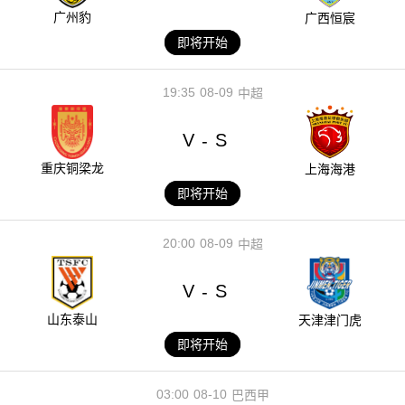
广州豹
广西恒宸
即将开始
19:35
08-09
中超
V
S
-
重庆铜梁龙
上海海港
即将开始
20:00
08-09
中超
V
S
-
山东泰山
天津津门虎
即将开始
03:00
08-10
巴西甲