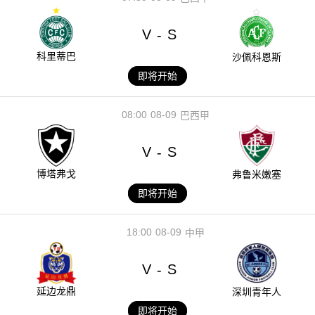
V
S
-
科里蒂巴
沙佩科恩斯
即将开始
08:00
08-09
巴西甲
V
S
-
博塔弗戈
弗鲁米嫩塞
即将开始
18:00
08-09
中甲
V
S
-
延边龙鼎
深圳青年人
即将开始