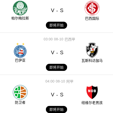
V
S
-
帕尔梅拉斯
巴西国际
即将开始
03:00
08-10
巴西甲
V
S
-
巴伊亚
瓦斯科达伽马
即将开始
04:00
08-10
阿甲
V
S
-
防卫者
纽维尔老男孩
即将开始