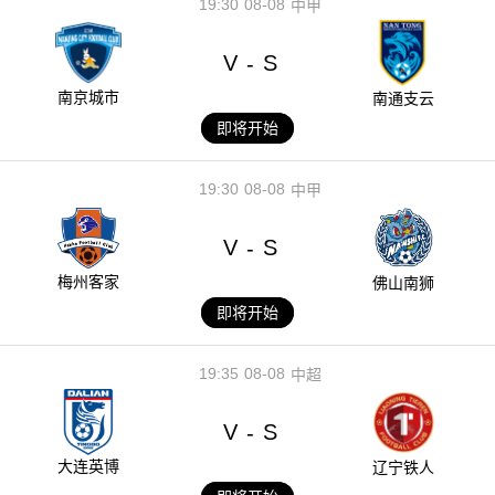
19:30
08-08
中甲
V
S
-
南京城市
南通支云
即将开始
19:30
08-08
中甲
V
S
-
梅州客家
佛山南狮
即将开始
19:35
08-08
中超
V
S
-
大连英博
辽宁铁人