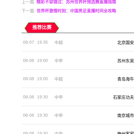
上一篇:
精彩不容错过：苏州世界杯预选赛直播指南
下一篇:
世界杯激情时刻：中国男足直播时间全攻略
推荐比赛
08-07
19:35
中超
北京国安
08-08
19:00
中甲
苏州东吴
08-08
19:00
中超
青岛海牛
08-08
19:30
中甲
石家庄功夫
08-08
19:30
中甲
南京城市
08-08
19:30
中甲
梅州客家