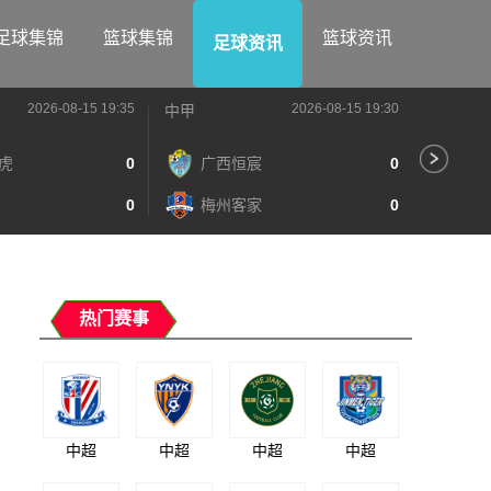
足球集锦
篮球集锦
篮球资讯
足球资讯
2026-08-15 19:35
2026-08-15 19:30
中甲
中甲
虎
0
广西恒宸
0
陕
0
梅州客家
0
长
热门赛事
中超
中超
中超
中超