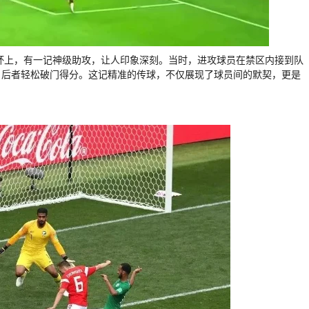
界杯上，有一记神级助攻，让人印象深刻。当时，进攻球员在禁区内接到队
，后者轻松破门得分。这记精准的传球，不仅展现了球员间的默契，更是