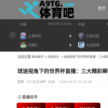
首页
2026-08-15 20:00
2
中超
中超
上海申花
0
云南玉昆
河南队
0
大连英博
当前位置:
>
>
网站首页
足球资讯
球迷视角下的世界杯直播：三大精
球迷视角下的世界杯直播：三大精彩瞬
跑鞋
U17女亚洲杯
科技
2026-06-03 22:36:08
直播信号