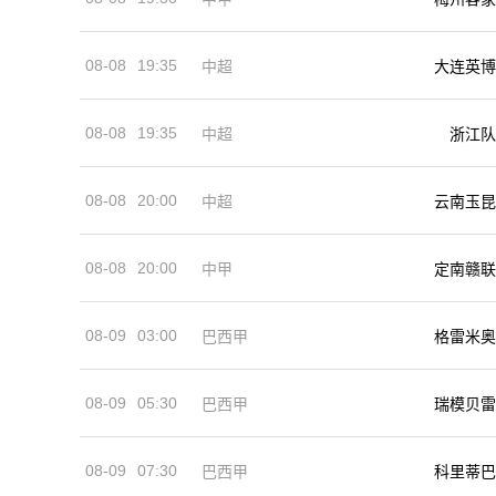
08-08
19:35
中超
大连英博
08-08
19:35
中超
浙江队
08-08
20:00
中超
云南玉昆
08-08
20:00
中甲
定南赣联
08-09
03:00
巴西甲
格雷米奥
08-09
05:30
巴西甲
瑞模贝雷
08-09
07:30
巴西甲
科里蒂巴