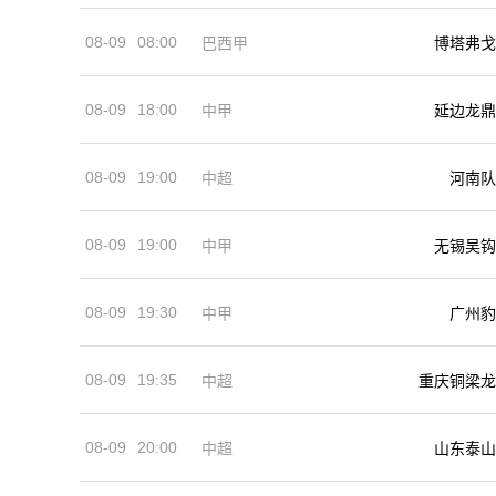
08-09
08:00
巴西甲
博塔弗戈
08-09
18:00
中甲
延边龙鼎
08-09
19:00
河南队
中超
08-09
19:00
中甲
无锡吴钩
08-09
19:30
中甲
广州豹
08-09
19:35
中超
重庆铜梁龙
08-09
20:00
中超
山东泰山