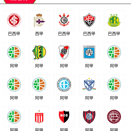
巴西甲
西甲
巴西甲
巴西甲
巴西甲
阿甲
阿甲
阿甲
阿甲
阿甲
阿甲
阿甲
阿甲
阿甲
阿甲
阿甲
阿甲
阿甲
阿甲
阿甲