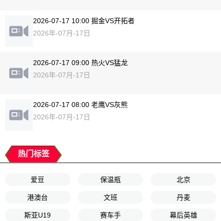
2026-07-17 10:00 掘金VS开拓者
2026年-07月-17日
2026-07-17 09:00 热火VS猛龙
2026年-07月-17日
2026-07-17 08:00 老鹰VS灰熊
2026年-07月-17日
热门标签
爱豆
保温瓶
北京
港澳台
文班
丹麦
斯亚U19
赛车手
幕后英雄