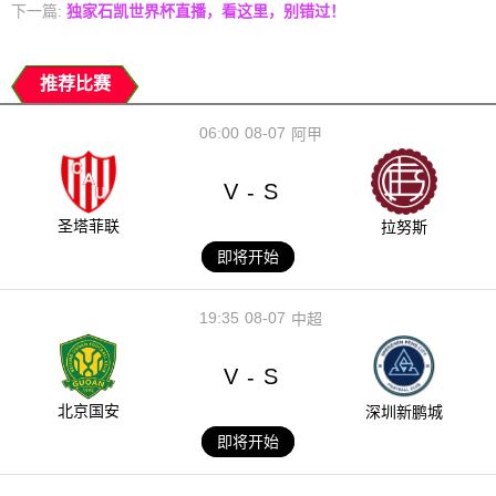
下一篇:
独家石凯世界杯直播，看这里，别错过！
推荐比赛
06:00
08-07
阿甲
V
S
-
圣塔菲联
拉努斯
即将开始
19:35
08-07
中超
V
S
-
北京国安
深圳新鹏城
即将开始