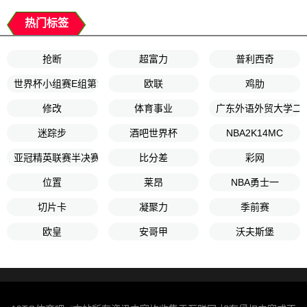
热门标签
抢断
超富力
普利西奇
世界杯小组赛E组第1轮
欧联
鸡肋
修改
体育事业
广东外语外贸大学二
迷踪步
酒吧世界杯
NBA2K14MC
亚冠精英联赛半决赛
比分差
彩网
位置
莱昂
NBA勇士一
切片卡
凝聚力
季前赛
欧皇
安哥甲
沃夫斯堡