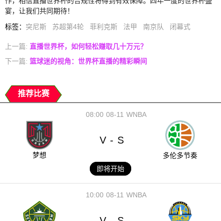
作，相信直播世界杯的合规性将得到有效保障。四年一度的世界杯盛
宴，让我们共同期待！
标签
：
突尼斯
苏超第4轮
菲利克斯
法甲
南京队
闭幕式
上一篇:
直播世界杯，如何轻松赚取几十万元？
下一篇:
篮球迷的视角：世界杯直播的精彩瞬间
推荐比赛
08:00
08-11
WNBA
V
S
-
梦想
多伦多节奏
即将开始
10:00
08-11
WNBA
V
S
-