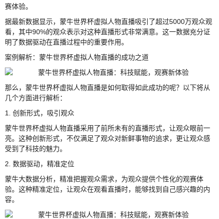
赛体验。
据最新数据显示，蒙牛世界杯虚拟人物直播吸引了超过5000万观众观
看，其中90%的观众表示对这种直播形式非常满意。这一数据充分证
明了数据驱动在直播过程中的重要作用。
案例解析：蒙牛世界杯虚拟人物直播的成功之道
那么，蒙牛世界杯虚拟人物直播是如何取得如此成功的呢？以下将从
几个方面进行解析：
1. 创新形式，吸引观众
蒙牛世界杯虚拟人物直播采用了前所未有的直播形式，让观众眼前一
亮。这种创新形式，不仅满足了观众对新鲜事物的追求，更让观众感
受到了科技的魅力。
2. 数据驱动，精准定位
蒙牛大数据分析，精准把握观众需求，为观众提供个性化的观赛体
验。这种精准定位，让观众在观看直播时，能够找到自己感兴趣的内
容。