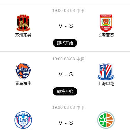
19:00
08-08
中甲
V
S
-
苏州东吴
长春亚泰
即将开始
19:00
08-08
中超
V
S
-
青岛海牛
上海申花
即将开始
19:30
08-08
中甲
V
S
-