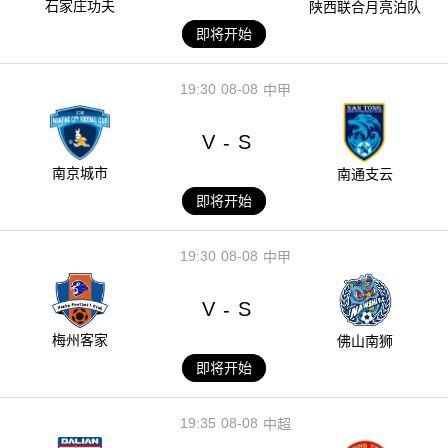
石家庄功夫
陕西联合月亮泊队
即将开始
19:30
08-08
中甲
V
S
-
南京城市
南通支云
即将开始
19:30
08-08
中甲
V
S
-
梅州客家
佛山南狮
即将开始
19:35
08-08
中超